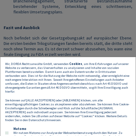
Branchenengagement, strukturierte Bestandsaufnahme
bestehender Systeme, Entwicklung eines schrittweisen,
flexiblen Umsetzungsplans.
Fazit und Ausblick
Noch befindet sich der Gesetzgebungsakt auf europäischer Ebene.
Die ersten beiden Trilogsitzungen fanden bereits statt, die dritte steht
noch ohne Termin aus. Es ist derzeit schwer abzusehen, bis wann eine
finale Einigung zu FiDA erzielt werden wird.
Wir, DORDA Rechtsanwälte GmbH, verwenden
Cookies
, um Ihre Erfahrungen auf unserer
Schon jetzt ist aber klar: FiDA legt den Grundstein für einen
Website zu verbessern, das Userverhalten zu analysieren und Inhalte von sozialen
tiefgehenden Transformationsschritt hin zu einer offenen,
Plattformen bereitzustellen. Damit kann auch ein Datentransfer in Drittstaaten
datengetriebenen Finanzwirtschaft in Europa. Die regulatorischen
verbunden sein. Dies ist für die Nutzung der Website nicht notwendig, aber ermöglicht eine
noch engere Interaktion mit Ihnen. Soweit Ihre getroffenen Einstellungen auch Anbieter
Anforderungen aus dem Gesetzesakt sind hoch, ebenso die
umfassen, die Daten in Staaten ohne Angemessenheitsbeschluss nach Art 45 DSGVO und
strategischen Chancen.
ohne geeignete Garantien gemäß Art 46 DSGVO übermitteln, so gilt Ihre Einwilligung auch
hierfür.
Unsere Empfehlung: Nicht nur compliant werden, sondern sich
Sie können auf [ALLE AKZEPTIEREN] oder [ABLEHNEN] klicken, um alle
strategisch optimal im Open-Finance-Bereich positionieren. Wir
einwilligungspflichtigen Cookies zu akzeptieren oder abzulehnen. Sie können Ihre Cookie-
unterstützen dabei gerne und halten Sie auf dem Laufenden.
Einstellungen durch die Schieberegler und Klick auf die Schaltfläche [AUSWAHL
AKZEPTIEREN] auch individuell anpassen. Sie können Ihre Einwilligung jederzeit
Dementsprechend wird es in Kürze einen ersten Clarity Talk zur FiDA
widerrufen, indem Sie zB unten auf dieser Website auf "Cookies" klicken. Weitere Details
bei DORDA geben.
finden Sie in den
Datenschutzhinweisen
.
Matomo
Wir nutzen Matomo zur Analyse der Webseitenbenutzung durch den Nutzer. Zu