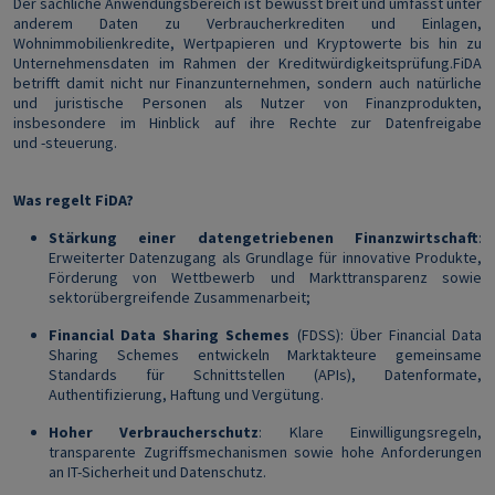
Der sachliche Anwendungsbereich ist bewusst breit und umfasst unter
anderem Daten zu Verbraucherkrediten und Einlagen,
Wohnimmobilienkredite, Wertpapieren und Kryptowerte bis hin zu
Unternehmensdaten im Rahmen der Kreditwürdigkeitsprüfung.FiDA
betrifft damit nicht nur Finanzunternehmen, sondern auch natürliche
und juristische Personen als Nutzer von Finanzprodukten,
insbesondere im Hinblick auf ihre Rechte zur Datenfreigabe
und ‑steuerung.
Was regelt FiDA?
Stärkung einer datengetriebenen Finanzwirtschaft
:
Erweiterter Datenzugang als Grundlage für innovative Produkte,
Förderung von Wettbewerb und Markttransparenz sowie
sektorübergreifende Zusammenarbeit;
Financial Data Sharing Schemes
(FDSS): Über Financial Data
Sharing Schemes entwickeln Marktakteure gemeinsame
Standards für Schnittstellen (APIs), Datenformate,
Authentifizierung, Haftung und Vergütung.
Hoher Verbraucherschutz
: Klare Einwilligungsregeln,
transparente Zugriffsmechanismen sowie hohe Anforderungen
an IT-Sicherheit und Datenschutz.