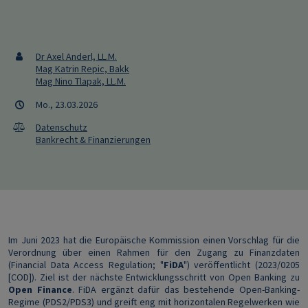
Dr Axel Anderl, LL.M.
Mag Katrin Repic, Bakk
Mag Nino Tlapak, LL.M.
Mo., 23.03.2026
Datenschutz
Bankrecht & Finanzierungen
Im Juni 2023 hat die Europäische Kommission einen Vorschlag für die
Verordnung über einen Rahmen für den Zugang zu Finanzdaten
(Financial Data Access Regulation; "
FiDA
") veröffentlicht (2023/0205
[COD]). Ziel ist der nächste Entwicklungsschritt von Open Banking zu
Open Finance
. FiDA ergänzt dafür das bestehende Open-Banking-
Regime (PDS2/PDS3) und greift eng mit horizontalen Regelwerken wie