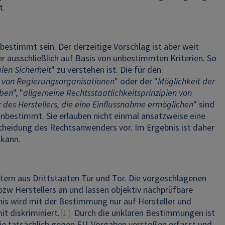
t.
estimmt sein. Der derzeitige Vorschlag ist aber weit
hr ausschließlich auf Basis von unbestimmten Kriterien. So
len Sicherheit
" zu verstehen ist. Die für den
 von Regierungsorganisationen
" oder der "
Möglichkeit der
üben
", "
allgemeine Rechtsstaatlichkeitsprinzipien von
 des Herstellers, die eine Einflussnahme ermöglichen
" sind
unbestimmt. Sie erlauben nicht einmal ansatzweise eine
tscheidung des Rechtsanwenders vor. Im Ergebnis ist daher
 kann.
tern aus Drittstaaten Tür und Tor. Die vorgeschlagenen
bzw Herstellers an und lassen objektiv nachprüfbare
is wird mit der Bestimmung nur auf Hersteller und
t diskriminiert.
[1]
Durch die unklaren Bestimmungen ist
, die tatsächlich gegen EU-Vorgaben verstoßen erfasst und