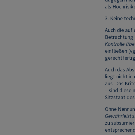
als Hochrisik
3. Keine tech
Auch die auf 
Betrachtung 
Kontrolle übe
einfließen (vgl
gerechtfertig
Auch das Abs
liegt nicht i
aus. Das Kri
– sind diese
Sitzstaat des
Ohne Nennung
Gewährleistu
zu subsumier
entsprechend