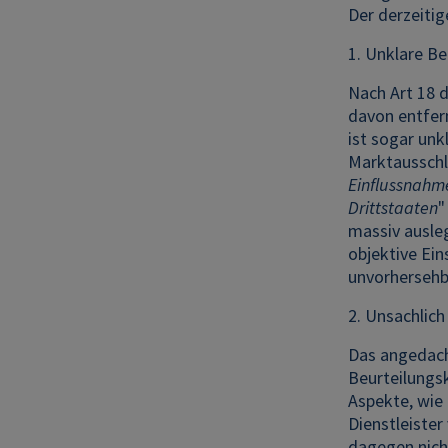
Der derzeiti
1. Unklare Be
Nach Art 18 
davon entfern
ist sogar unk
Marktausschlu
Einflussnahm
Drittstaaten
"
massiv ausleg
objektive Ein
unvorhersehba
2. Unsachlich
Das angedach
Beurteilungsk
Aspekte, wie
Dienstleiste
dagegen nicht