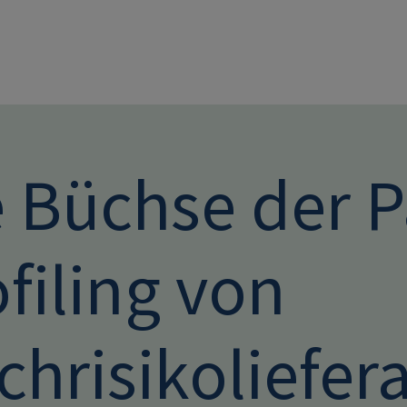
Direkt zum Inhalt
e Büchse der 
filing von
chrisikoliefer