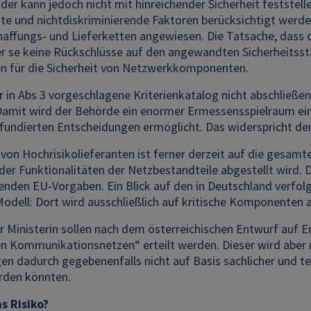
r kann jedoch nicht mit hinreichender Sicherheit feststellen
gte und nichtdiskriminierende Faktoren berücksichtigt werd
affungs- und Lieferketten angewiesen. Die Tatsache, dass d
per se keine Rückschlüsse auf den angewandten Sicherheitsst
 für die Sicherheit von Netzwerkkomponenten.
 in Abs 3 vorgeschlagene Kriterienkatalog nicht abschließen
amit wird der Behörde ein enormer Ermessensspielraum eing
 fundierten Entscheidungen ermöglicht. Das widerspricht de
 von Hochrisikolieferanten ist ferner derzeit auf die gesa
der Funktionalitäten der Netzbestandteile abgestellt wird.
enden EU-Vorgaben. Ein Blick auf den in Deutschland verfolg
Modell: Dort wird ausschließlich auf kritische Komponenten a
 Ministerin sollen nach dem österreichischen Entwurf auf Em
n Kommunikationsnetzen“ erteilt werden. Dieser wird aber me
n dadurch gegebenenfalls nicht auf Basis sachlicher und te
rden könnten.
s Risiko?