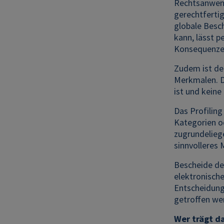
Rechtsanwende
gerechtferti
globale Besch
kann, lässt 
Konsequenzen
Zudem ist der
Merkmalen. D
ist und keine
Das Profiling
Kategorien o
zugrundelieg
sinnvolleres 
Bescheide der
elektronische
Entscheidunge
getroffen we
Wer trägt da