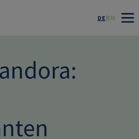
DE
EN
Pandora:
anten