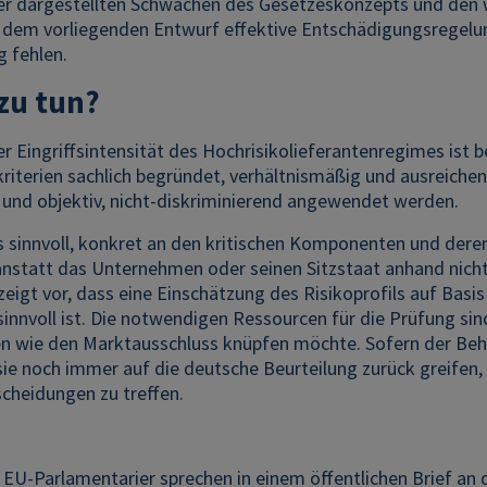
r dargestellten Schwächen des Gesetzeskonzepts und den wei
s dem vorliegenden Entwurf effektive Entschädigungsregelung
ig fehlen.
 zu tun?
r Eingriffsintensität des Hochrisikolieferantenregimes ist
riterien sachlich begründet, verhältnismäßig und ausreichend
 und objektiv, nicht-diskriminierend angewendet werden.
s sinnvoll, konkret an den kritischen Komponenten und der
anstatt das Unternehmen oder seinen Sitzstaat anhand nicht
eigt vor, dass eine Einschätzung des Risikoprofils auf Basi
sinnvoll ist. Die notwendigen Ressourcen für die Prüfung s
 wie den Marktausschluss knüpfen möchte. Sofern der Be
sie noch immer auf die deutsche Beurteilung zurück greifen,
scheidungen zu treffen.
U-Parlamentarier sprechen in einem öffentlichen Brief an