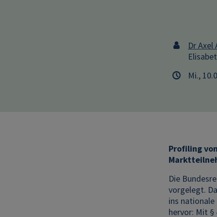
Dr Axel 
Elisabe
Mi., 10.
Profiling vo
Marktteilne
Die Bundesre
vorgelegt. D
ins national
hervor: Mit §