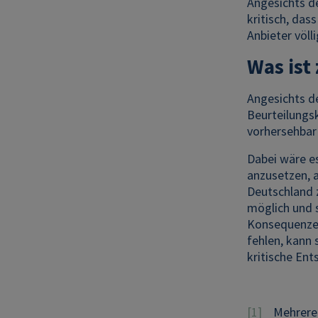
Angesichts de
kritisch, das
Anbieter völl
Was ist
Angesichts de
Beurteilungsk
vorhersehbar
Dabei wäre e
anzusetzen, 
Deutschland z
möglich und 
Konsequenzen
fehlen, kann 
kritische Ent
[1]
Mehrere E