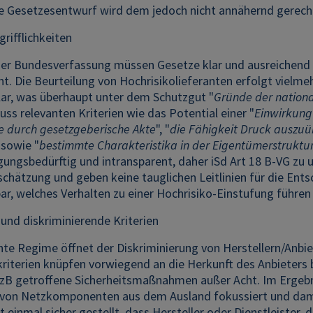
ge Gesetzesentwurf wird dem jedoch nicht annähernd gerech
grifflichkeiten
der Bundesverfassung müssen Gesetze klar und ausreichend b
t. Die Beurteilung von Hochrisikolieferanten erfolgt vielme
lar, was überhaupt unter dem Schutzgut "
Gründe der nationa
ss relevanten Kriterien wie das Potential einer "
Einwirkung
e durch gesetzgeberische Akte
", "
die Fähigkeit Druck auszu
 sowie "
bestimmte Charakteristika in der Eigentümerstruktur
ungsbedürftig und intransparent, daher iSd Art 18 B-VG zu 
schätzung und geben keine tauglichen Leitlinien für die En
r, welches Verhalten zu einer Hochrisiko-Einstufung führen
 und diskriminierende Kriterien
te Regime öffnet der Diskriminierung von Herstellern/Anbie
riterien knüpfen vorwiegend an die Herkunft des Anbieters 
 zB getroffene Sicherheitsmaßnahmen außer Acht. Im Ergebn
r von Netzkomponenten aus dem Ausland fokussiert und dami
 einmal sicher gestellt, dass Hersteller oder Dienstleister