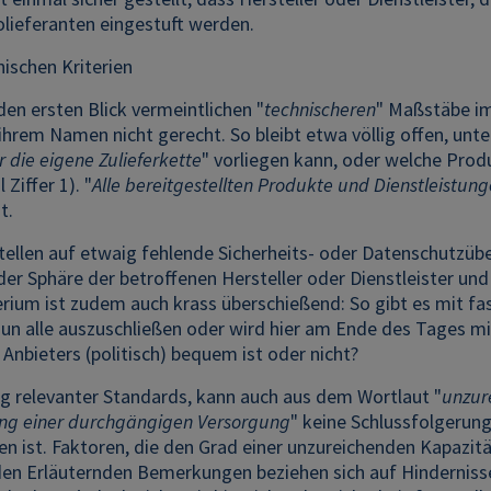
olieferanten eingestuft werden.
nischen Kriterien
den ersten Blick vermeintlichen "
technischeren
" Maßstäbe im
ihrem Namen nicht gerecht. So bleibt etwa völlig offen, unt
r die eigene Zulieferkette
" vorliegen kann, oder welche Prod
 Ziffer 1). "
Alle bereitgestellten Produkte und Dienstleistun
t.
tellen auf etwaig fehlende Sicherheits- oder Datenschutzüb
n der Sphäre der betroffenen Hersteller oder Dienstleister u
terium ist zudem auch krass überschießend: So gibt es mit f
 nun alle auszuschließen oder wird hier am Ende des Tages 
 Anbieters (politisch) bequem ist oder nicht?
 relevanter Standards, kann auch aus dem Wortlaut "
unzur
ng einer durchgängigen Versorgung
" keine Schlussfolgerun
en ist. Faktoren, die den Grad einer unzureichenden Kapazi
en Erläuternden Bemerkungen beziehen sich auf Hindernisse 