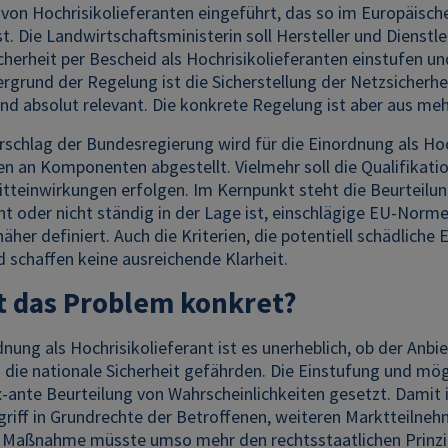
 von Hochrisikolieferanten eingeführt, das so im Europäisc
t. Die Landwirtschaftsministerin soll Hersteller und Diens
cherheit per Bescheid als Hochrisikolieferanten einstufen 
rgrund der Regelung ist die Sicherstellung der Netzsicherhei
ind absolut relevant. Die konkrete Regelung ist aber aus m
chlag der Bundesregierung wird für die Einordnung als Hoch
 an Komponenten abgestellt. Vielmehr soll die Qualifikatio
tteinwirkungen erfolgen. Im Kernpunkt steht die Beurteilung
cht oder nicht ständig in der Lage ist, einschlägige EU-Norm
äher definiert. Auch die Kriterien, die potentiell schädlich
 schaffen keine ausreichende Klarheit.
t das Problem konkret?
dnung als Hochrisikolieferant ist es unerheblich, ob der A
 die nationale Sicherheit gefährden. Die Einstufung und mög
x-ante Beurteilung von Wahrscheinlichkeiten gesetzt. Damit is
griff in Grundrechte der Betroffenen, weiteren Marktteilneh
Maßnahme müsste umso mehr den rechtsstaatlichen Prinzip