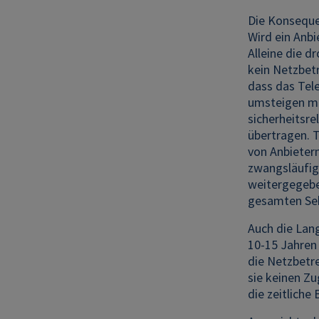
Die Konseque
Wird ein Anbi
Alleine die d
kein Netzbetr
dass das Tel
umsteigen mü
sicherheitsre
übertragen. T
von Anbieter
zwangsläufig
weitergegebe
gesamten Sek
Auch die Lan
10-15 Jahren
die Netzbetr
sie keinen Zu
die zeitliche