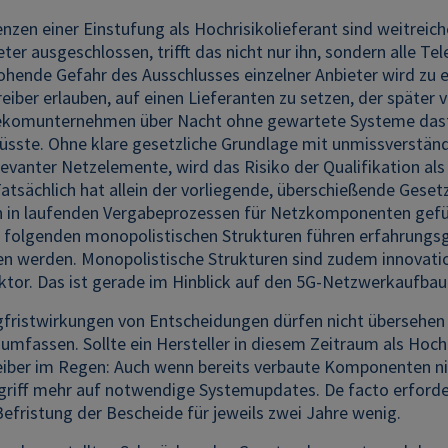
nzen einer Einstufung als Hochrisikolieferant sind weitre
eter ausgeschlossen, trifft das nicht nur ihn, sondern alle
rohende Gefahr des Ausschlusses einzelner Anbieter wird zu 
eiber erlauben, auf einen Lieferanten zu setzen, der später v
ekomunternehmen über Nacht ohne gewartete Systeme daste
sste. Ohne klare gesetzliche Grundlage mit unmissverständl
levanter Netzelemente, wird das Risiko der Qualifikation als
atsächlich hat allein der vorliegende, überschießende Geset
n in laufenden Vergabeprozessen für Netzkomponenten gefüh
 folgenden monopolistischen Strukturen führen erfahrungs
n werden. Monopolistische Strukturen sind zudem innovation
tor. Das ist gerade im Hinblick auf den 5G-Netzwerkaufbau
gfristwirkungen von Entscheidungen dürfen nicht übersehe
 umfassen. Sollte ein Hersteller in diesem Zeitraum als Hoc
eiber im Regen: Auch wenn bereits verbaute Komponenten 
griff mehr auf notwendige Systemupdates. De facto erforder
 Befristung der Bescheide für jeweils zwei Jahre wenig.