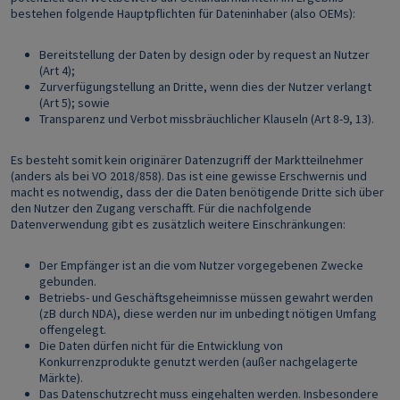
bestehen folgende Hauptpflichten für Dateninhaber (also OEMs):
Bereitstellung der Daten by design oder by request an Nutzer
(Art 4);
Zurverfügungstellung an Dritte, wenn dies der Nutzer verlangt
(Art 5); sowie
Transparenz und Verbot missbräuchlicher Klauseln (Art 8-9, 13).
Es besteht somit kein originärer Datenzugriff der Marktteilnehmer
(anders als bei VO 2018/858). Das ist eine gewisse Erschwernis und
macht es notwendig, dass der die Daten benötigende Dritte sich über
den Nutzer den Zugang verschafft. Für die nachfolgende
Datenverwendung gibt es zusätzlich weitere Einschränkungen:
Der Empfänger ist an die vom Nutzer vorgegebenen Zwecke
gebunden.
Betriebs- und Geschäftsgeheimnisse müssen gewahrt werden
(zB durch NDA), diese werden nur im unbedingt nötigen Umfang
offengelegt.
Die Daten dürfen nicht für die Entwicklung von
Konkurrenzprodukte genutzt werden (außer nachgelagerte
Märkte).
Das Datenschutzrecht muss eingehalten werden. Insbesondere