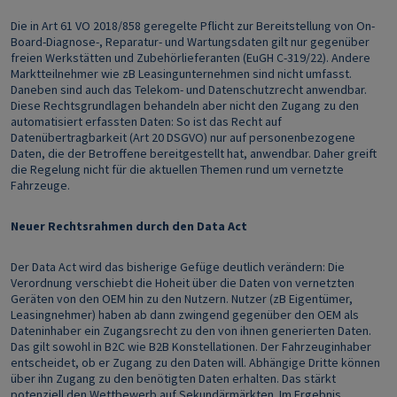
Die in Art 61 VO 2018/858 geregelte Pflicht zur Bereitstellung von On-
Board-Diagnose-, Reparatur- und Wartungsdaten gilt nur gegenüber
freien Werkstätten und Zubehörlieferanten (EuGH C-319/22). Andere
Marktteilnehmer wie zB Leasingunternehmen sind nicht umfasst.
Daneben sind auch das Telekom- und Datenschutzrecht anwendbar.
Diese Rechtsgrundlagen behandeln aber nicht den Zugang zu den
automatisiert erfassten Daten: So ist das Recht auf
Datenübertragbarkeit (Art 20 DSGVO) nur auf personenbezogene
Daten, die der Betroffene bereitgestellt hat, anwendbar. Daher greift
die Regelung nicht für die aktuellen Themen rund um vernetzte
Fahrzeuge.
Neuer Rechtsrahmen durch den Data Act
Der Data Act wird das bisherige Gefüge deutlich verändern: Die
Verordnung verschiebt die Hoheit über die Daten von vernetzten
Geräten von den OEM hin zu den Nutzern. Nutzer (zB Eigentümer,
Leasingnehmer) haben ab dann zwingend gegenüber den OEM als
Dateninhaber ein Zugangsrecht zu den von ihnen generierten Daten.
Das gilt sowohl in B2C wie B2B Konstellationen. Der Fahrzeuginhaber
entscheidet, ob er Zugang zu den Daten will. Abhängige Dritte können
über ihn Zugang zu den benötigten Daten erhalten. Das stärkt
potenziell den Wettbewerb auf Sekundärmärkten. Im Ergebnis