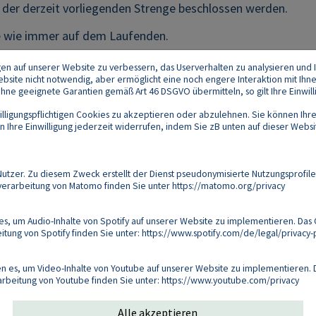
n der derzeit vorliegenden Strenge beschlossen werden.
ie wie immer auf dem Laufenden.
gen auf unserer Website zu verbessern, das Userverhalten zu analysieren und I
 Website nicht notwendig, aber ermöglicht eine noch engere Interaktion mit Ihn
e geeignete Garantien gemäß Art 46 DSGVO übermitteln, so gilt Ihre Einwilli
lligungspflichtigen Cookies zu akzeptieren oder abzulehnen. Sie können Ihre
Ihre Einwilligung jederzeit widerrufen, indem Sie zB unten auf dieser Website
Footer
akt
Datenschutz
Impressum
Compliance
zer. Zu diesem Zweck erstellt der Dienst pseudonymisierte Nutzungsprofile
verarbeitung von Matomo finden Sie unter
https://matomo.org/privacy
Follow us on:
s, um Audio-Inhalte von Spotify auf unserer Website zu implementieren. Das 
tung von Spotify finden Sie unter:
https://www.spotify.com/de/legal/privacy-p
Copyright 2026
 es, um Video-Inhalte von Youtube auf unserer Website zu implementieren. D
arbeitung von Youtube finden Sie unter:
https://www.youtube.com/privacy
Alle akzeptieren