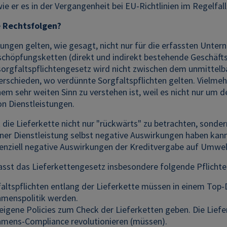
e er es in der Vergangenheit bei EU-Richtlinien im Regelfall 
e Rechtsfolgen?
tungen gelten, wie gesagt, nicht nur für die erfassten Unte
schöpfungsketten (direkt und indirekt bestehende Geschäft
orgfaltspflichtengesetz wird nicht zwischen dem unmittelba
terschieden, wo verdünnte Sorgfaltspflichten gelten. Vielme
nem sehr weiten Sinn zu verstehen ist, weil es nicht nur um
on Dienstleistungen.
die Lieferkette nicht nur "rückwärts" zu betrachten, sondern
ner Dienstleistung selbst negative Auswirkungen haben kann.
tenziell negative Auswirkungen der Kreditvergabe auf Umwel
sst das Lieferkettengesetz insbesondere folgende Pflichte
faltspflichten entlang der Lieferkette müssen in einem Top
menspolitik werden.
eigene Policies zum Check der Lieferketten geben. Die Liefe
mens-Compliance revolutionieren (müssen).