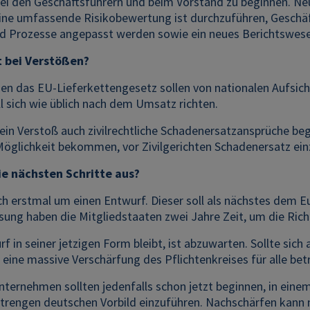
 den Geschäftsführern und beim Vorstand zu beginnen. Neue 
eine umfassende Risikobewertung ist durchzuführen, Geschä
d Prozesse angepasst werden sowie ein neues Berichtswes
t bei Verstößen?
en das EU-Lieferkettengesetz sollen von nationalen Aufsich
l sich wie üblich nach dem Umsatz richten.
ein Verstoß auch zivilrechtliche Schadenersatzansprüche be
Möglichkeit bekommen, vor Zivilgerichten Schadenersatz ein
ie nächsten Schritte aus?
ch erstmal um einen Entwurf. Dieser soll als nächstes dem 
ung haben die Mitgliedstaaten zwei Jahre Zeit, um die Rich
f in seiner jetzigen Form bleibt, ist abzuwarten. Sollte sic
 eine massive Verschärfung des Pflichtenkreises für alle b
ternehmen sollten jedenfalls schon jetzt beginnen, in einem
trengen deutschen Vorbild einzuführen. Nachschärfen kann