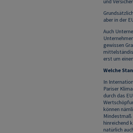
und Versiche
Grundsätzlich
aber in der EU
Auch Unterneh
Unternehmen a
gewissen Gra
mittelständi
erst um einen
Welche Stan
In Internati
Pariser Klim
durch das EU
Wertschöpfun
können nämlic
Mindestmaß a
hinreichend k
natürlich auc