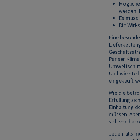
Mögliche
werden. 
Es muss 
Die Wirk
Eine besonde
Lieferketten
Geschäftsstr
Pariser Klim
Umweltschutz,
Und wie stell
eingekauft w
Wie die betr
Erfüllung sic
Einhaltung d
müssen. Aber 
sich von her
Jedenfalls m