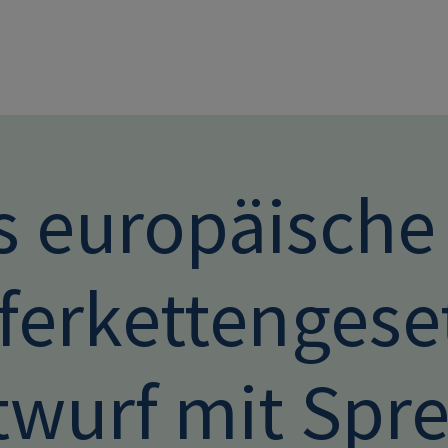
Direkt zum Inhalt
s europäische
ferkettengeset
twurf mit Spre