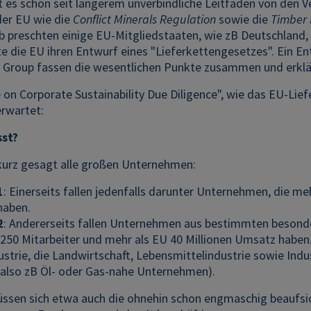
bt es schon seit längerem unverbindliche Leitfäden von den 
er EU wie die
Conflict Minerals Regulation
sowie die
Timber 
b preschten einige EU-Mitgliedstaaten, wie zB Deutschland,
te die EU ihren Entwurf eines "Lieferkettengesetzes". Ein 
y Group fassen die wesentlichen Punkte zusammen und erklär
e on Corporate Sustainability Due Diligence", wie das EU-Liefe
erwartet:
sst?
 kurz gesagt alle großen Unternehmen:
1
: Einerseits fallen jedenfalls darunter Unternehmen, die me
haben.
2
: Andererseits fallen Unternehmen aus bestimmten besonde
 250 Mitarbeiter und mehr als EU 40 Millionen Umsatz haben.
dustrie, die Landwirtschaft, Lebensmittelindustrie sowie Ind
(also zB Öl- oder Gas-nahe Unternehmen).
üssen sich etwa auch die ohnehin schon engmaschig beaufsi