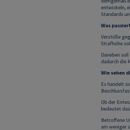
demgemäß bei
entwickeln, 
Standards un
Was passier
Verstöße geg
Strafhöhe sol
Daneben soll 
dadurch die 
Wie sehen d
Es handelt si
Beschlussfass
Ob der Entwur
bedeutet das
Betroffene Un
am weniger s