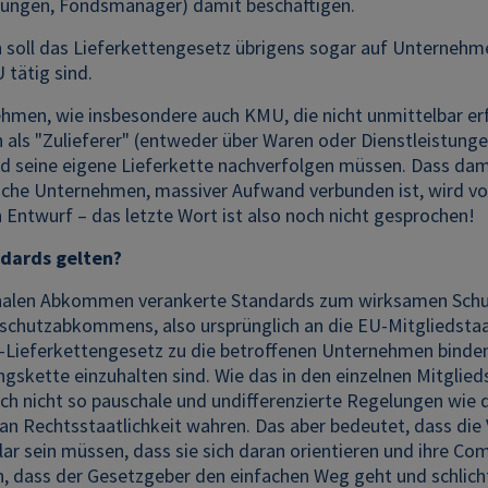
rungen, Fondsmanager) damit beschäftigen.
 soll das Lieferkettengesetz übrigens sogar auf Unternehme
 tätig sind.
men, wie insbesondere auch KMU, die nicht unmittelbar erfa
ls "Zulieferer" (entweder über Waren oder Dienstleistungen)
d seine eigene Lieferkette nachverfolgen müssen. Dass dami
sche Unternehmen, massiver Aufwand verbunden ist, wird vo
 Entwurf – das letzte Wort ist also noch nicht gesprochen!
dards gelten?
onalen Abkommen verankerte Standards zum wirksamen Schut
aschutzabkommens, also ursprünglich an die EU-Mitgliedstaa
-Lieferkettengesetz zu die betroffenen Unternehmen binden
gskette einzuhalten sind. Wie das in den einzelnen Mitglie
h nicht so pauschale und undifferenzierte Regelungen wie d
n Rechtsstaatlichkeit wahren. Das aber bedeutet, dass die
lar sein müssen, dass sie sich daran orientieren und ihre C
h, dass der Gesetzgeber den einfachen Weg geht und schlicht