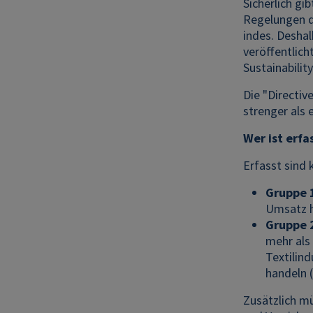
Sicherlich gi
Regelungen d
indes. Deshal
veröffentlich
Sustainabilit
Die "Directiv
strenger als 
Wer ist erfa
Erfasst sind
Gruppe 
Umsatz 
Gruppe 
mehr als
Textilin
handeln 
Zusätzlich m