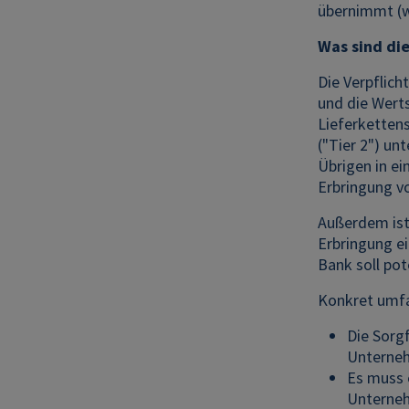
übernimmt (wi
Was sind di
Die Verpflich
und die Wert
Lieferkettens
("Tier 2") un
Übrigen in ei
Erbringung v
Außerdem ist 
Erbringung ei
Bank soll po
Konkret umfa
Die Sorg
Unterneh
Es muss 
Unterneh