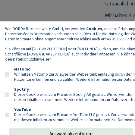
tatsächlich i
Wir halten S
Wir, DORDA Rechtsanwälte GmbH, verwenden
Cookies
, um Ihre Erfahrun
Datentransfer in Drittstaaten verbunden sein. Dies ist für die Nutzung der
Daten in Staaten ohne Angemessenheitsbeschluss nach Art 45 DSGVO und ohn
Sie können auf [ALLE AKZEPTIEREN] oder [ABLEHNEN] klicken, um alle einwi
Schaltfläche [AUSWAHL AKZEPTIEREN] auch individuell anpassen. Sie können 
den
Datenschutzhinweisen
.
Kont
Matomo
Wir nutzen Matomo zur Analyse der Webseitenbenutzung durch den Nut
Nutzer zu erkennen und zu zählen. Weitere Informationen zur Daten
Spotify
Dieses Cookie wird vom Provider Spotify AB gesetzt. Wir verwenden e
diesen Inhalten zu sammeln. Weitere Informationen zur Datenverarbei
YouTube
Dieses Cookie wird vom Provider YouTube LLC gesetzt. Wir verwenden
mit diesen Inhalten zu sammeln. Weitere Informationen zur Datenver
Auswahl akzeptieren