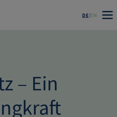
DE
EN
z – Ein
ngkraft