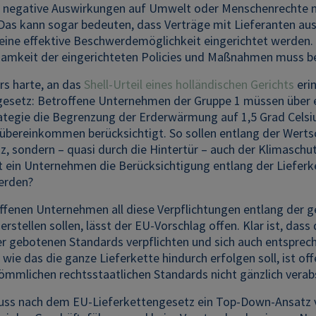
 negative Auswirkungen auf Umwelt oder Menschenrechte mü
Das kann sogar bedeuten, dass Verträge mit Lieferanten a
eine effektive Beschwerdemöglichkeit eingerichtet werden.
samkeit der eingerichteten Policies und Maßnahmen muss be
rs harte, an das
Shell-Urteil eines holländischen Gerichts
erin
gesetz: Betroffene Unternehmen der Gruppe 1 müssen über ei
ategie die Begrenzung der Erderwärmung auf 1,5 Grad Celsiu
aübereinkommen berücksichtigt. So sollen entlang der Wert
 sondern – quasi durch die Hintertür – auch der Klimaschutz
t ein Unternehmen die Berücksichtigung entlang der Lieferke
erden?
offenen Unternehmen all diese Verpflichtungen entlang der
herstellen sollen, lässt der EU-Vorschlag offen. Klar ist, das
er gebotenen Standards verpflichten und sich auch entsprec
wie das die ganze Lieferkette hindurch erfolgen soll, ist 
kömmlichen rechtsstaatlichen Standards nicht gänzlich vera
uss nach dem EU-Lieferkettengesetz ein Top-Down-Ansatz 