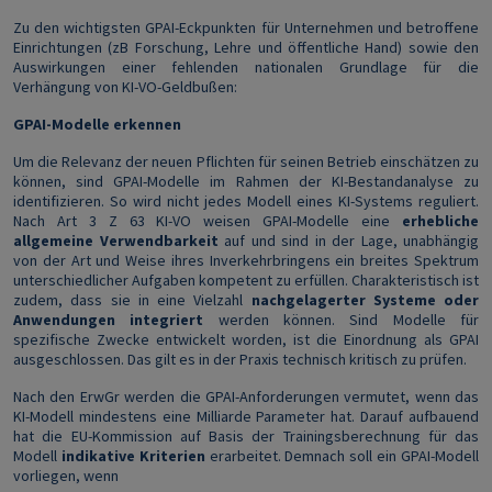
Zu den wichtigsten GPAI-Eckpunkten für Unternehmen und betroffene
Einrichtungen (zB Forschung, Lehre und öffentliche Hand) sowie den
Auswirkungen einer fehlenden nationalen Grundlage für die
Verhängung von KI-VO-Geldbußen:
GPAI-Modelle erkennen
Um die Relevanz der neuen Pflichten für seinen Betrieb einschätzen zu
können, sind GPAI-Modelle im Rahmen der KI-Bestandanalyse zu
identifizieren. So wird nicht jedes Modell eines KI-Systems reguliert.
Nach Art 3 Z 63 KI-VO weisen GPAI-Modelle eine
erhebliche
allgemeine Verwendbarkeit
auf und sind in der Lage, unabhängig
von der Art und Weise ihres Inverkehrbringens ein breites Spektrum
unterschiedlicher Aufgaben kompetent zu erfüllen. Charakteristisch ist
zudem, dass sie in eine Vielzahl
nachgelagerter Systeme oder
Anwendungen integriert
werden können. Sind Modelle für
spezifische Zwecke entwickelt worden, ist die Einordnung als GPAI
ausgeschlossen. Das gilt es in der Praxis technisch kritisch zu prüfen.
Nach den ErwGr werden die GPAI-Anforderungen vermutet, wenn das
KI-Modell mindestens eine Milliarde Parameter hat. Darauf aufbauend
hat die EU-Kommission auf Basis der Trainingsberechnung für das
Modell
indikative Kriterien
erarbeitet. Demnach soll ein GPAI-Modell
vorliegen, wenn