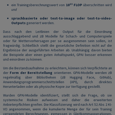
ein Trainingsberechnungswert von
10²³ FLOP
überschritten wird
und
sprachbasierte oder text-to-image oder text-to-video-
Outputs
generiert werden.
Dass nach den Leitlinien der Output für die Einordnung
ausschlaggebend und zB Modelle für Schach- und Computerspiele
oder für Wettervorhersagen per se ausgenommen sein sollen, ist
fragwürdig. Schließlich stellt die gesetzliche Definition nicht auf die
Ergebnisse der ausgeführten Arbeiten ab. Unabhängig davon bieten
die Beispiele aber einen guten Anhaltspunkt, GPAI besser erkennen
und einordnen zu können.
Um die Bestandsaufnahme zu erleichtern, können sich Verpflichtete an
der
Form der Bereitstellung
orientieren. GPAI-Modelle werden zB
regelmäßig über Bibliotheken (zB Hugging Face, GitHub),
Anwendungsprogrammierschnittstellen (API), durch direktes
Herunterladen oder als physische Kopie zur Verfügung gestellt.
Wurden GPAI-Modelle identifiziert, stellt sich die Frage, ob sie
systemische Risiken aufweisen und daher die erweiterten
Anbieterpflichten greifen. Die Klassifizierung wird nach Art 52 Abs 2 KI-
VO angenommen, wenn die kumulierte Menge der für sein Training
verwendeten Berechnungen, gemessen in Gleitkommaoperationen,