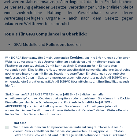
weltweiten Jahresumsatzes). Allerdings ist das kein Freifahrtschein.
Bei Verletzung geltender Gesetze, Verordnungen und Richtlinien bleibt
eine zivilrechtliche Haftung der Gesellschaft sowie deren
vertretungsbefugten Organe – auch nach dem Gesetz gegen
unlauteren Wettbewerb – unberührt.
ToDo's für GPAI Compliance im Überblick:
GPAI-Modelle und Rolle identifizieren
GPAI-Modelle klassifizieren
Wir, DORDA Rechtsanwälte GmbH, verwenden
Cookies
, um Ihre Erfahrungen auf unserer
Website zu verbessern, das Userverhalten zu analysieren und Inhalte von sozialen
Erhebliche Modifikationen von GPAI-Modellen hinterfragen
Plattformen bereitzustellen. Damit kann auch ein Datentransfer in Drittstaaten
verbunden sein. Dies ist für die Nutzung der Website nicht notwendig, aber ermöglicht eine
noch engere Interaktion mit Ihnen. Soweit Ihre getroffenen Einstellungen auch Anbieter
Pflichten als Anbieter für das entwickelte Modell bzw als
umfassen, die Daten in Staaten ohne Angemessenheitsbeschluss nach Art 45 DSGVO und
downstream provider für den veränderten Teil des Modells
ohne geeignete Garantien gemäß Art 46 DSGVO übermitteln, so gilt Ihre Einwilligung auch
hierfür.
umsetzen
Sie können auf [ALLE AKZEPTIEREN] oder [ABLEHNEN] klicken, um alle
Dokumentation der Modelle, Rolle und Pflichten
einwilligungspflichtigen Cookies zu akzeptieren oder abzulehnen. Sie können Ihre Cookie-
Einstellungen durch die Schieberegler und Klick auf die Schaltfläche [AUSWAHL
AKZEPTIEREN] auch individuell anpassen. Sie können Ihre Einwilligung jederzeit
Laufende Re-Evaluierung der Pflichten und Anpassung der
widerrufen, indem Sie zB unten auf dieser Website auf "Cookies" klicken. Weitere Details
Dokumentation während des gesamten Lebenszyklus
finden Sie in den
Datenschutzhinweisen
.
Matomo
Wir nutzen Matomo zur Analyse der Webseitenbenutzung durch den Nutzer. Zu
diesem Zweck erstellt der Dienst pseudonymisierte Nutzungsprofile. Durch das
Setzen dieses Cookies sind wird in der Lage, wiederkehrende Nutzer zu erkennen