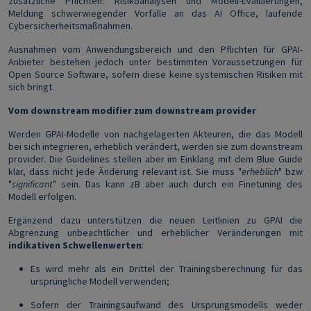
zusätzliche Pflichten: Risikoanalysen und Modell-Evaluierungen,
Meldung schwerwiegender Vorfälle an das AI Office, laufende
Cybersicherheitsmaßnahmen.
Ausnahmen vom Anwendungsbereich und den Pflichten für GPAI-
Anbieter bestehen jedoch unter bestimmten Voraussetzungen für
Open Source Software, sofern diese keine systemischen Risiken mit
sich bringt.
Vom downstream modifier zum downstream provider
Werden GPAI-Modelle von nachgelagerten Akteuren, die das Modell
bei sich integrieren, erheblich verändert, werden sie zum downstream
provider. Die Guidelines stellen aber im Einklang mit dem Blue Guide
klar, dass nicht jede Änderung relevant ist. Sie muss "
erheblich
" bzw
"
significant
" sein. Das kann zB aber auch durch ein Finetuning des
Modell erfolgen.
Ergänzend dazu unterstützen die neuen Leitlinien zu GPAI die
Abgrenzung unbeachtlicher und erheblicher Veränderungen mit
indikativen Schwellenwerten
:
Es wird mehr als ein Drittel der Trainingsberechnung für das
ursprüngliche Modell verwenden;
Sofern der Trainingsaufwand des Ursprungsmodells weder