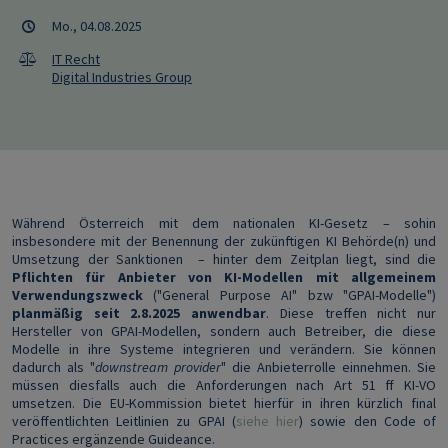
Mo., 04.08.2025
IT Recht
Digital Industries Group
Während Österreich mit dem nationalen KI-Gesetz – sohin
insbesondere mit der Benennung der zukünftigen KI Behörde(n) und
Umsetzung der Sanktionen – hinter dem Zeitplan liegt, sind die
Pflichten für Anbieter von KI-Modellen mit allgemeinem
Verwendungszweck
("General Purpose AI" bzw "GPAI-Modelle")
planmäßig seit 2.8.2025 anwendbar
. Diese treffen nicht nur
Hersteller von GPAI-Modellen, sondern auch Betreiber, die diese
Modelle in ihre Systeme integrieren und verändern. Sie können
dadurch als "
downstream provider
" die Anbieterrolle einnehmen. Sie
müssen diesfalls auch die Anforderungen nach Art 51 ff KI-VO
umsetzen. Die EU-Kommission bietet hierfür in ihren kürzlich final
veröffentlichten Leitlinien zu GPAI (
siehe hier
) sowie den Code of
Practices ergänzende Guideance.