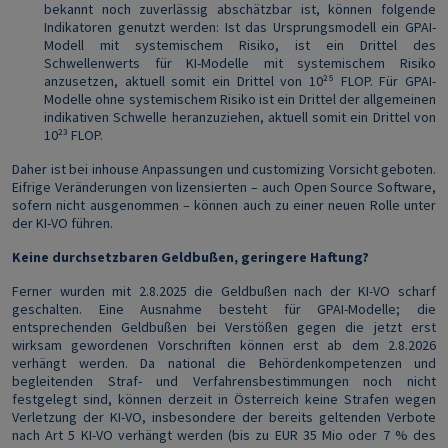
bekannt noch zuverlässig abschätzbar ist, können folgende
Indikatoren genutzt werden: Ist das Ursprungsmodell ein GPAI-
Modell mit systemischem Risiko, ist ein Drittel des
Schwellenwerts für KI-Modelle mit systemischem Risiko
anzusetzen, aktuell somit ein Drittel von 10²⁵ FLOP. Für GPAI-
Modelle ohne systemischem Risiko ist ein Drittel der allgemeinen
indikativen Schwelle heranzuziehen, aktuell somit ein Drittel von
10²³ FLOP.
Daher ist bei inhouse Anpassungen und customizing Vorsicht geboten.
Eifrige Veränderungen von lizensierten – auch Open Source Software,
sofern nicht ausgenommen – können auch zu einer neuen Rolle unter
der KI-VO führen.
Keine durchsetzbaren Geldbußen, geringere Haftung?
Ferner wurden mit 2.8.2025 die Geldbußen nach der KI-VO scharf
geschalten. Eine Ausnahme besteht für GPAI-Modelle; die
entsprechenden Geldbußen bei Verstößen gegen die jetzt erst
wirksam gewordenen Vorschriften können erst ab dem 2.8.2026
verhängt werden. Da national die Behördenkompetenzen und
begleitenden Straf- und Verfahrensbestimmungen noch nicht
festgelegt sind, können derzeit in Österreich keine Strafen wegen
Verletzung der KI-VO, insbesondere der bereits geltenden Verbote
nach Art 5 KI-VO verhängt werden (bis zu EUR 35 Mio oder 7 % des