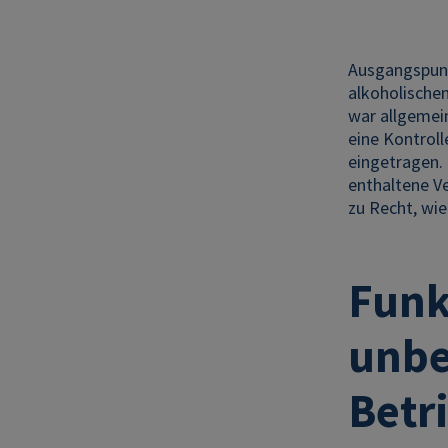
Ausgangspun
alkoholische
war allgemein
eine Kontroll
eingetragen.
enthaltene V
zu Recht, wi
Funk
unbe
Betr