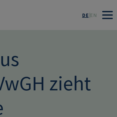
DE
EN
aus
VwGH zieht
e