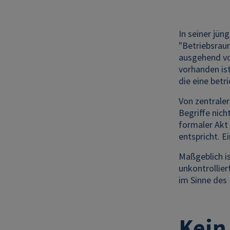
In seiner jün
"Betriebsraum
ausgehend vom
vorhanden ist
die eine bet
Von zentrale
Begriffe nich
formaler Akt
entspricht. E
Maßgeblich i
unkontrollie
im Sinne des
Kein