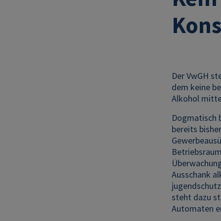
Kons
Der VwGH stel
dem keine bet
Alkohol mitte
Dogmatisch b
bereits bish
Gewerbeausüb
Betriebsraums
Überwachungs
Ausschank al
jugendschutz
steht dazu st
Automaten er