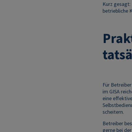
Kurz gesagt:
betriebliche 
Prak
tats
Für Betreibe
im GISA reich
eine effektiv
Selbstbedien
scheitern.
Betreiber bes
gerne bei de