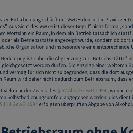
gsten Entscheidung schärft der VwGH den in der Praxis zentra
s". Aus Sicht des VwGH ist dieser Begriff nicht formal, sond
 Wortsinn ein Raum, in dem ein Betrieb tatsächlich stattfi
 oder als Betriebsstätte angezeigt wurde, sondern ob dort ei
riebliche Organisation und insbesondere eine entsprechend
r Bedeutung ist dabei die Abgrenzung zur "Betriebsstätte" i
t gleichgesetzt werden dürfen. Die Anzeige einer weiteren Be
 und vermag für sich nicht zu begründen, dass die dort aus
in Raum wird daher nicht dadurch zum Betriebsraum, dass er 
st vielmehr der Zweck des
§ 52 Abs 2 GewO 1994
, wonach ve
rten Selbstbedienungsumfeld abgegeben werden; dies dient 
§ 114 GewO 1994
erfolgten überprüften Abgabe von Alkohol
 Betriebsraum ohne Ko