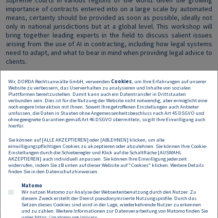
supreme courts in various regions of the world. Given the growing
importance of contracts entered into on a large scale by automated
means, certainty should be provided as soon as possible, ideally not
only in national jurisdictions but at a global level. This workshop will
bring together leading experts in the field to discuss salient issues
arising from the use of AI in contracting, including how legal systems
need to adapt, and what to bear in mind when providing legal advice to
clients.
Wir, DORDA Rechtsanwälte GmbH, verwenden
Cookies
, um Ihre Erfahrungen auf unserer
21-22 October 2024, Sky Lounge, Oskar-Morgenstern-Platz 1,
Website zu verbessern, das Userverhalten zu analysieren und Inhalte von sozialen
1010 Vienna
Plattformen bereitzustellen. Damit kann auch ein Datentransfer in Drittstaaten
verbunden sein. Dies ist für die Nutzung der Website nicht notwendig, aber ermöglicht eine
noch engere Interaktion mit Ihnen. Soweit Ihre getroffenen Einstellungen auch Anbieter
umfassen, die Daten in Staaten ohne Angemessenheitsbeschluss nach Art 45 DSGVO und
Participation is free. You may find the detailed programme below. For
ohne geeignete Garantien gemäß Art 46 DSGVO übermitteln, so gilt Ihre Einwilligung auch
any questions you may have please
hierfür.
contact
wendehorst.sekretariat@univie.ac.at
.
Sie können auf [ALLE AKZEPTIEREN] oder [ABLEHNEN] klicken, um alle
einwilligungspflichtigen Cookies zu akzeptieren oder abzulehnen. Sie können Ihre Cookie-
Einstellungen durch die Schieberegler und Klick auf die Schaltfläche [AUSWAHL
Program
AKZEPTIEREN] auch individuell anpassen. Sie können Ihre Einwilligung jederzeit
widerrufen, indem Sie zB unten auf dieser Website auf "Cookies" klicken. Weitere Details
finden Sie in den
Datenschutzhinweisen
.
Registration
Matomo
Wir nutzen Matomo zur Analyse der Webseitenbenutzung durch den Nutzer. Zu
diesem Zweck erstellt der Dienst pseudonymisierte Nutzungsprofile. Durch das
Setzen dieses Cookies sind wird in der Lage, wiederkehrende Nutzer zu erkennen
und zu zählen. Weitere Informationen zur Datenverarbeitung von Matomo finden Sie
unter
https://matomo.org/privacy