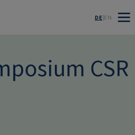
DE
EN
mposium CSR