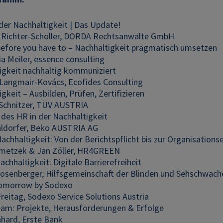
 der Nachhaltigkeit | Das Update!
n Richter-Schöller, DORDA Rechtsanwälte GmbH
efore you have to – Nachhaltigkeit pragmatisch umsetzen
a Meiler, essence consulting
igkeit nachhaltig kommuniziert
Langmair-Kovács, Ecofides Consulting
gkeit – Ausbilden, Prüfen, Zertifizieren
Schnitzer, TÜV AUSTRIA
 des HR in der Nachhaltigkeit
ldorfer, Beko AUSTRIA AG
achhaltigkeit: Von der Berichtspflicht bis zur Organisation
imetzek & Jan Zöller, HR4GREEN
achhaltigkeit: Digitale Barrierefreiheit
osenberger, Hilfsgemeinschaft der Blinden und Sehschwach
Tomorrow by Sodexo
reitag, Sodexo Service Solutions Austria
am: Projekte, Herausforderungen & Erfolge
nhard, Erste Bank