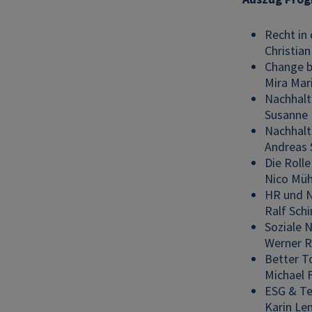
Recht in
Christia
Change b
Mira Mari
Nachhalt
Susanne 
Nachhalti
Andreas 
Die Rolle
Nico Müh
HR und N
Ralf Sch
Soziale N
Werner R
Better 
Michael F
ESG & Te
Karin Le