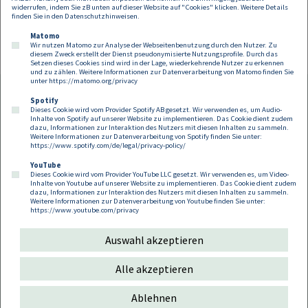
widerrufen, indem Sie zB unten auf dieser Website auf "Cookies" klicken. Weitere Details
finden Sie in den
Datenschutzhinweisen
.
Anmeldung
Matomo
Wir nutzen Matomo zur Analyse der Webseitenbenutzung durch den Nutzer. Zu
diesem Zweck erstellt der Dienst pseudonymisierte Nutzungsprofile. Durch das
Setzen dieses Cookies sind wird in der Lage, wiederkehrende Nutzer zu erkennen
und zu zählen. Weitere Informationen zur Datenverarbeitung von Matomo finden Sie
unter
https://matomo.org/privacy
Spotify
Dieses Cookie wird vom Provider Spotify AB gesetzt. Wir verwenden es, um Audio-
Footer
Inhalte von Spotify auf unserer Website zu implementieren. Das Cookie dient zudem
Kontakt
Datenschutz
Impressum
dazu, Informationen zur Interaktion des Nutzers mit diesen Inhalten zu sammeln.
Weitere Informationen zur Datenverarbeitung von Spotify finden Sie unter:
Compliance
Cookies
https://www.spotify.com/de/legal/privacy-policy/
YouTube
Dieses Cookie wird vom Provider YouTube LLC gesetzt. Wir verwenden es, um Video-
Follow us on:
Inhalte von Youtube auf unserer Website zu implementieren. Das Cookie dient zudem
dazu, Informationen zur Interaktion des Nutzers mit diesen Inhalten zu sammeln.
Weitere Informationen zur Datenverarbeitung von Youtube finden Sie unter:
https://www.youtube.com/privacy
Auswahl akzeptieren
Copyright 2026
Alle akzeptieren
Ablehnen