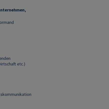
eunternehmen,
 Normand
tenden
tschaft etc.)
itskommunikation