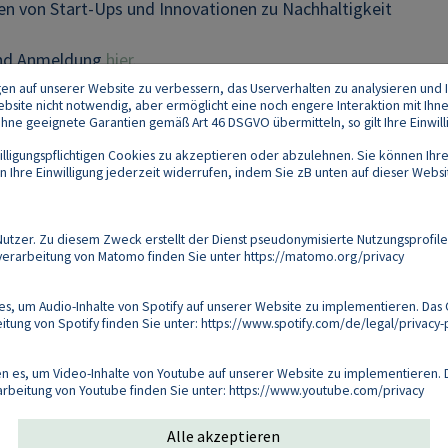
ten von Start-Ups und Innovationen zu Nachhaltigkeit
und Anmeldung
hier
.
gen auf unserer Website zu verbessern, das Userverhalten zu analysieren und I
 Website nicht notwendig, aber ermöglicht eine noch engere Interaktion mit Ihn
e geeignete Garantien gemäß Art 46 DSGVO übermitteln, so gilt Ihre Einwilli
lligungspflichtigen Cookies zu akzeptieren oder abzulehnen. Sie können Ihre
Ihre Einwilligung jederzeit widerrufen, indem Sie zB unten auf dieser Website
Footer
akt
Datenschutz
Impressum
Compliance
zer. Zu diesem Zweck erstellt der Dienst pseudonymisierte Nutzungsprofile
verarbeitung von Matomo finden Sie unter
https://matomo.org/privacy
Follow us on:
s, um Audio-Inhalte von Spotify auf unserer Website zu implementieren. Das 
tung von Spotify finden Sie unter:
https://www.spotify.com/de/legal/privacy-p
Copyright 2026
 es, um Video-Inhalte von Youtube auf unserer Website zu implementieren. D
arbeitung von Youtube finden Sie unter:
https://www.youtube.com/privacy
Alle akzeptieren