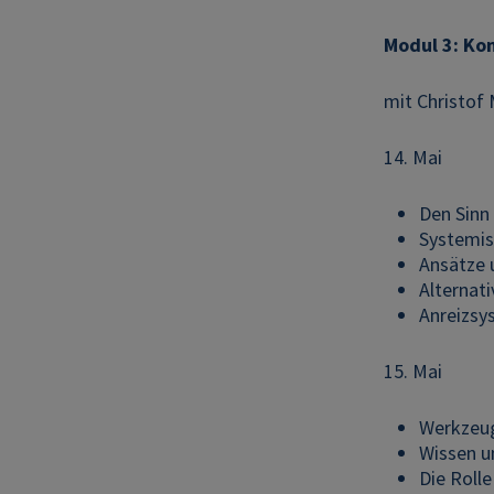
Modul 3: Ko
mit Christof 
14. Mai
Den Sinn
Systemis
Ansätze 
Alternat
Anreizsy
15. Mai
Werkzeug
Wissen un
Die Roll