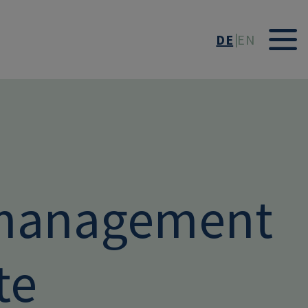
DE
EN
smanagement
te