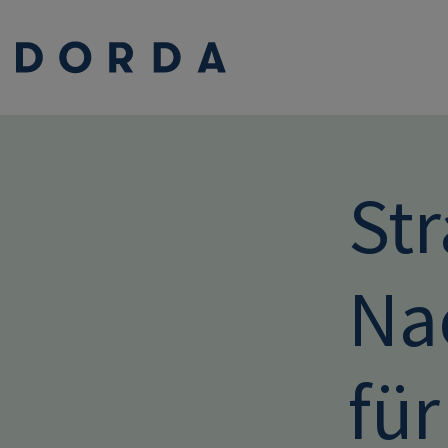
St
Na
fü