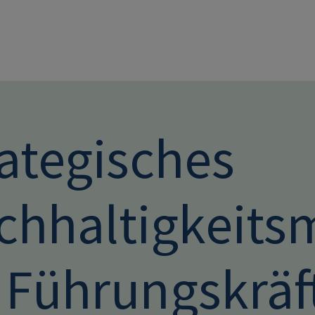
Direkt zum Inhalt
rategisches
chhaltigkeit
r Führungskräf