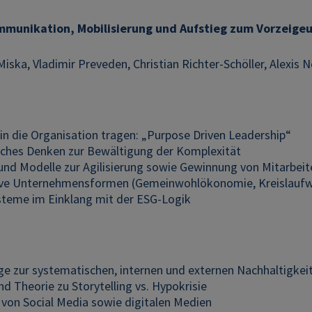
mmunikation, Mobilisierung und Aufstieg zum Vorzeig
Miska, Vladimir Preveden, Christian Richter-Schöller, Alexis
 in die Organisation tragen: „Purpose Driven Leadership“
ches Denken zur Bewältigung der Komplexität
und Modelle zur Agilisierung sowie Gewinnung von Mitarbei
ive Unternehmensformen (Gemeinwohlökonomie, Kreislaufwir
steme im Einklang mit der ESG-Logik
e zur systematischen, internen und externen Nachhaltigke
d Theorie zu Storytelling vs. Hypokrisie
e von Social Media sowie digitalen Medien