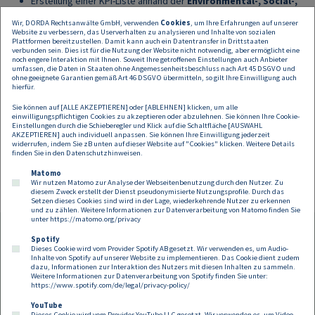
Erstellung einer KPI-Liste anhand der
Environmental-, Social-,
und Governance-Struktur
& den 17 Sustainable Development
Wir, DORDA Rechtsanwälte GmbH, verwenden
Cookies
, um Ihre Erfahrungen auf unserer
Goals der Vereinten Nationen
Website zu verbessern, das Userverhalten zu analysieren und Inhalte von sozialen
Plattformen bereitzustellen. Damit kann auch ein Datentransfer in Drittstaaten
Verbesserung Ihrer wirtschaftlichen Kompetenzen
verbunden sein. Dies ist für die Nutzung der Website nicht notwendig, aber ermöglicht eine
noch engere Interaktion mit Ihnen. Soweit Ihre getroffenen Einstellungen auch Anbieter
und
strategischen Kenntnisse
umfassen, die Daten in Staaten ohne Angemessenheitsbeschluss nach Art 45 DSGVO und
ohne geeignete Garantien gemäß Art 46 DSGVO übermitteln, so gilt Ihre Einwilligung auch
hierfür.
Weitere Informationen und
Sie können auf [ALLE AKZEPTIEREN] oder [ABLEHNEN] klicken, um alle
Anmeldung:
einwilligungspflichtigen Cookies zu akzeptieren oder abzulehnen. Sie können Ihre Cookie-
Einstellungen durch die Schieberegler und Klick auf die Schaltfläche [AUSWAHL
AKZEPTIEREN] auch individuell anpassen. Sie können Ihre Einwilligung jederzeit
widerrufen, indem Sie zB unten auf dieser Website auf "Cookies" klicken. Weitere Details
finden Sie in den
Datenschutzhinweisen
.
Strategisches Nachhaltigkeitsmanagement - WU Executive Academy
Matomo
Wir nutzen Matomo zur Analyse der Webseitenbenutzung durch den Nutzer. Zu
diesem Zweck erstellt der Dienst pseudonymisierte Nutzungsprofile. Durch das
Setzen dieses Cookies sind wird in der Lage, wiederkehrende Nutzer zu erkennen
und zu zählen. Weitere Informationen zur Datenverarbeitung von Matomo finden Sie
unter
https://matomo.org/privacy
Spotify
Dieses Cookie wird vom Provider Spotify AB gesetzt. Wir verwenden es, um Audio-
Footer
Inhalte von Spotify auf unserer Website zu implementieren. Das Cookie dient zudem
Kontakt
Datenschutz
Impressum
dazu, Informationen zur Interaktion des Nutzers mit diesen Inhalten zu sammeln.
Weitere Informationen zur Datenverarbeitung von Spotify finden Sie unter:
Compliance
Cookies
https://www.spotify.com/de/legal/privacy-policy/
YouTube
Dieses Cookie wird vom Provider YouTube LLC gesetzt. Wir verwenden es, um Video-