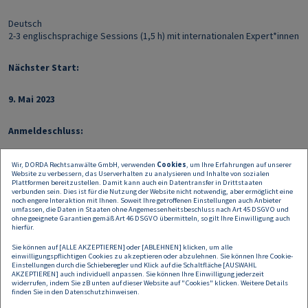
Deutsch
2-3 englischsprachige Sessions (1,5 h) mit internationalen Expert*innen
Nächster Start:
9. Mai 2023
Anmeldeschluss:
15. April 2023
Wir, DORDA Rechtsanwälte GmbH, verwenden
Cookies
, um Ihre Erfahrungen auf unserer
Website zu verbessern, das Userverhalten zu analysieren und Inhalte von sozialen
Plattformen bereitzustellen. Damit kann auch ein Datentransfer in Drittstaaten
verbunden sein. Dies ist für die Nutzung der Website nicht notwendig, aber ermöglicht eine
Teilnahmegebühr:
noch engere Interaktion mit Ihnen. Soweit Ihre getroffenen Einstellungen auch Anbieter
umfassen, die Daten in Staaten ohne Angemessenheitsbeschluss nach Art 45 DSGVO und
ohne geeignete Garantien gemäß Art 46 DSGVO übermitteln, so gilt Ihre Einwilligung auch
€ 4.900
hierfür.
Sie können auf [ALLE AKZEPTIEREN] oder [ABLEHNEN] klicken, um alle
Early Bird Preis:
einwilligungspflichtigen Cookies zu akzeptieren oder abzulehnen. Sie können Ihre Cookie-
Einstellungen durch die Schieberegler und Klick auf die Schaltfläche [AUSWAHL
AKZEPTIEREN] auch individuell anpassen. Sie können Ihre Einwilligung jederzeit
widerrufen, indem Sie zB unten auf dieser Website auf "Cookies" klicken. Weitere Details
€ 4.300 (bei Anmeldung bis 28. Februar 2023)
finden Sie in den
Datenschutzhinweisen
.