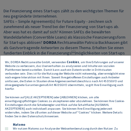
Die Finanzierung eines Start-ups zählt zu den wichtigsten Themen für
neu gegründete Unternehmen.
SAFEs – Simple Agreement(s) for Future Equity - zeichnen sich
zunehmend als neuer Trend bei der Finanzierung von Start-ups ab.
Aber was hat es damit auf sich? Können SAFEs die bewährten
Wandeldarlehen (Convertible Loans) als klassische Finanzierungsform
für Start-ups ablösen?
DORDA
Rechtsanwältin Patricia Backhausen gibt
als Gastvortragende Antworten zu diesem Thema. Erhalten Sie einen
fundierten Einblick in die Finanzierungsmöglichkeiten von Start-ups
X Profitieren Sie von multidisziplinären Sichtweisen und stehen damit
Wir, DORDA Rechtsanwälte GmbH, verwenden
Cookies
, um Ihre Erfahrungen auf unserer
rechtlich sowie steuerlich auf der sicheren Seite.
Website zu verbessern, das Userverhalten zu analysieren und Inhalte von sozialen
Plattformen bereitzustellen. Damit kann auch ein Datentransfer in Drittstaaten
verbunden sein. Dies ist für die Nutzung der Website nicht notwendig, aber ermöglicht eine
28.3.2023, 18:00
noch engere Interaktion mit Ihnen. Soweit Ihre getroffenen Einstellungen auch Anbieter
umfassen, die Daten in Staaten ohne Angemessenheitsbeschluss nach Art 45 DSGVO und
ohne geeignete Garantien gemäß Art 46 DSGVO übermitteln, so gilt Ihre Einwilligung auch
hierfür.
BDO Wien, QBC4 – Am Belvedere 4 (Eingang Karl-Popper-Straße
4) 1100 Wien
Sie können auf [ALLE AKZEPTIEREN] oder [ABLEHNEN] klicken, um alle
einwilligungspflichtigen Cookies zu akzeptieren oder abzulehnen. Sie können Ihre Cookie-
Einstellungen durch die Schieberegler und Klick auf die Schaltfläche [AUSWAHL
Um Ihre Anmeldung wird unter diesem
AKZEPTIEREN] auch individuell anpassen. Sie können Ihre Einwilligung jederzeit
LINK
bis 24.3.2023 gebeten.
widerrufen, indem Sie zB unten auf dieser Website auf "Cookies" klicken. Weitere Details
Gerne können Sie diese Einladung auch an interessierte Kolleg:innen
finden Sie in den
Datenschutzhinweisen
.
weiterleiten.
Matomo
Wir nutzen Matomo zur Analyse der Webseitenbenutzung durch den Nutzer. Zu