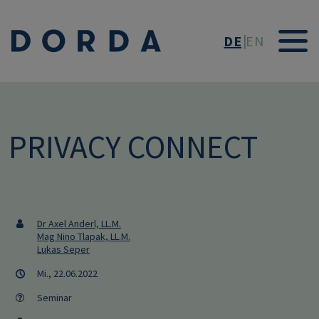
Direkt zum Inhalt
DE
EN
PRIVACY CONNECT
Dr Axel Anderl, LL.M.
Mag Nino Tlapak, LL.M.
Lukas Seper
Mi., 22.06.2022
Seminar