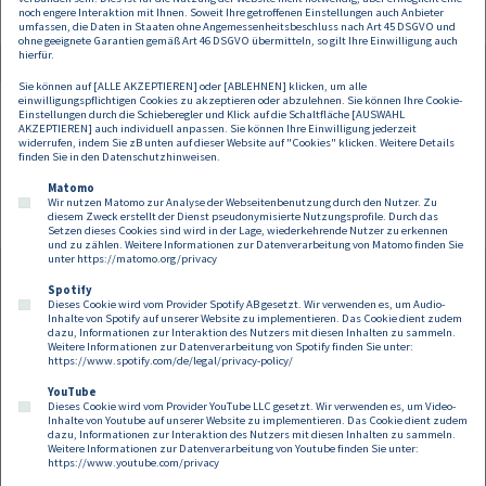
noch engere Interaktion mit Ihnen. Soweit Ihre getroffenen Einstellungen auch Anbieter
umfassen, die Daten in Staaten ohne Angemessenheitsbeschluss nach Art 45 DSGVO und
ohne geeignete Garantien gemäß Art 46 DSGVO übermitteln, so gilt Ihre Einwilligung auch
hierfür.
Anhang
Größe
Sie können auf [ALLE AKZEPTIEREN] oder [ABLEHNEN] klicken, um alle
PrivacyConnect
219.89 KB
einwilligungspflichtigen Cookies zu akzeptieren oder abzulehnen. Sie können Ihre Cookie-
Einstellungen durch die Schieberegler und Klick auf die Schaltfläche [AUSWAHL
AKZEPTIEREN] auch individuell anpassen. Sie können Ihre Einwilligung jederzeit
widerrufen, indem Sie zB unten auf dieser Website auf "Cookies" klicken. Weitere Details
finden Sie in den
Datenschutzhinweisen
.
Matomo
Wir nutzen Matomo zur Analyse der Webseitenbenutzung durch den Nutzer. Zu
diesem Zweck erstellt der Dienst pseudonymisierte Nutzungsprofile. Durch das
Setzen dieses Cookies sind wird in der Lage, wiederkehrende Nutzer zu erkennen
und zu zählen. Weitere Informationen zur Datenverarbeitung von Matomo finden Sie
unter
https://matomo.org/privacy
Spotify
Dieses Cookie wird vom Provider Spotify AB gesetzt. Wir verwenden es, um Audio-
Footer
Inhalte von Spotify auf unserer Website zu implementieren. Das Cookie dient zudem
Kontakt
Datenschutz
Impressum
dazu, Informationen zur Interaktion des Nutzers mit diesen Inhalten zu sammeln.
Weitere Informationen zur Datenverarbeitung von Spotify finden Sie unter:
Compliance
Cookies
https://www.spotify.com/de/legal/privacy-policy/
YouTube
Dieses Cookie wird vom Provider YouTube LLC gesetzt. Wir verwenden es, um Video-
Follow us on:
Inhalte von Youtube auf unserer Website zu implementieren. Das Cookie dient zudem
dazu, Informationen zur Interaktion des Nutzers mit diesen Inhalten zu sammeln.
Weitere Informationen zur Datenverarbeitung von Youtube finden Sie unter:
https://www.youtube.com/privacy