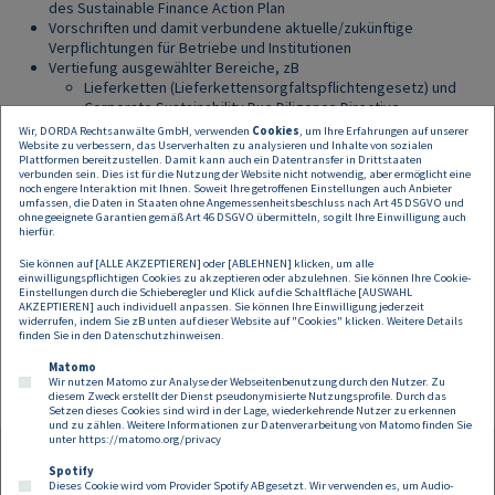
des Sustainable Finance Action Plan
Vorschriften und damit verbundene aktuelle/zukünftige
Verpflichtungen für Betriebe und Institutionen
Vertiefung ausgewählter Bereiche, zB
Lieferketten (Lieferkettensorgfaltspflichtengesetz) und
Corporate Sustainability Due Diligence Directive
Taxonomie-Verordnung
Wir, DORDA Rechtsanwälte GmbH, verwenden
Cookies
, um Ihre Erfahrungen auf unserer
Website zu verbessern, das Userverhalten zu analysieren und Inhalte von sozialen
Offenlegungs-Verordnung
Plattformen bereitzustellen. Damit kann auch ein Datentransfer in Drittstaaten
Corporate Sustainability Reporting Directive
verbunden sein. Dies ist für die Nutzung der Website nicht notwendig, aber ermöglicht eine
- Nachhaltigkeitsberichterstattung
noch engere Interaktion mit Ihnen. Soweit Ihre getroffenen Einstellungen auch Anbieter
umfassen, die Daten in Staaten ohne Angemessenheitsbeschluss nach Art 45 DSGVO und
Green Bonds, Green Washing, Green Claims
ohne geeignete Garantien gemäß Art 46 DSGVO übermitteln, so gilt Ihre Einwilligung auch
u.a.
hierfür.
Sie können auf [ALLE AKZEPTIEREN] oder [ABLEHNEN] klicken, um alle
Zeit:
06.06.2023 | 09:00-13:00 Uhr sowie 07.06.2023 | 09:00-13:00 Uhr
einwilligungspflichtigen Cookies zu akzeptieren oder abzulehnen. Sie können Ihre Cookie-
Einstellungen durch die Schieberegler und Klick auf die Schaltfläche [AUSWAHL
AKZEPTIEREN] auch individuell anpassen. Sie können Ihre Einwilligung jederzeit
widerrufen, indem Sie zB unten auf dieser Website auf "Cookies" klicken. Weitere Details
Hier geht es zur Anmeldung:
CSR & Nachhaltigkeit – TÜV AUSTRIA
finden Sie in den
Datenschutzhinweisen
.
Akademie (tuv-akademie.at)
Matomo
Wir nutzen Matomo zur Analyse der Webseitenbenutzung durch den Nutzer. Zu
diesem Zweck erstellt der Dienst pseudonymisierte Nutzungsprofile. Durch das
Setzen dieses Cookies sind wird in der Lage, wiederkehrende Nutzer zu erkennen
und zu zählen. Weitere Informationen zur Datenverarbeitung von Matomo finden Sie
unter
https://matomo.org/privacy
Spotify
Dieses Cookie wird vom Provider Spotify AB gesetzt. Wir verwenden es, um Audio-