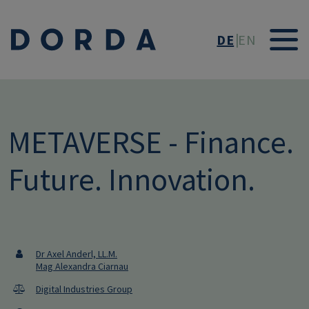
Direkt zum Inhalt
DE
EN
METAVERSE - Finance.
Future. Innovation.
Dr Axel Anderl, LL.M.
Mag Alexandra Ciarnau
Digital Industries Group