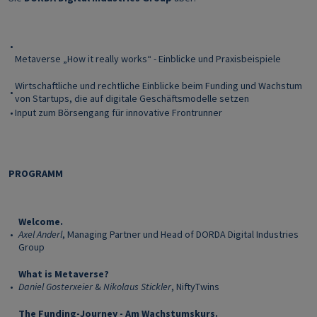
•
Metaverse „How it really works“ - Einblicke und Praxisbeispiele
Wirtschaftliche und rechtliche Einblicke beim Funding und Wachstum
•
von Startups, die auf digitale Geschäftsmodelle setzen
•
Input zum Börsengang für innovative Frontrunner
PROGRAMM
Welcome.
•
Axel Anderl
, Managing Partner und Head of DORDA Digital Industries
Group
What is Metaverse?
•
Daniel Gosterxeier
&
Nikolaus Stickler
, NiftyTwins
The Funding-Journey - Am Wachstumskurs.