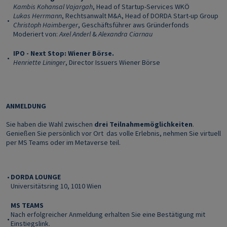
Kambis Kohansal Vajargah
, Head of Startup-Services WKÖ
Lukas Herrmann
, Rechtsanwalt M&A, Head of DORDA Start-up Group
•
Christoph Haimberger
, Geschäftsführer aws Gründerfonds
Moderiert von:
Axel Anderl
&
Alexandra Ciarnau
IPO - Next Stop: Wiener Börse.
•
Henriette Lininger
, Director Issuers Wiener Börse
ANMELDUNG
Sie haben die Wahl zwischen
drei Teilnahmemöglichkeiten
.
Genießen Sie persönlich vor Ort das volle Erlebnis, nehmen Sie virtuell
per MS Teams oder im Metaverse teil.
•
DORDA LOUNGE
Universitätsring 10, 1010 Wien
MS TEAMS
Nach erfolgreicher Anmeldung erhalten Sie eine Bestätigung mit
•
Einstiegslink.