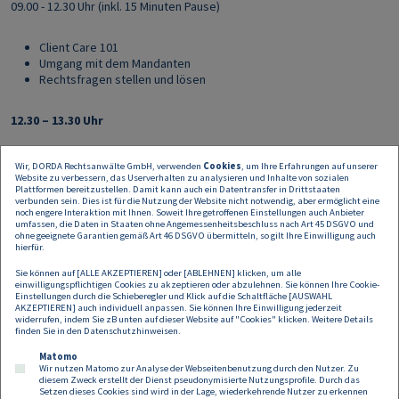
09.00 - 12.30 Uhr (inkl. 15 Minuten Pause)
Client Care 101
Umgang mit dem Mandanten
Rechtsfragen stellen und lösen
12.30 – 13.30 Uhr
Mittagspause
Wir, DORDA Rechtsanwälte GmbH, verwenden
Cookies
, um Ihre Erfahrungen auf unserer
Website zu verbessern, das Userverhalten zu analysieren und Inhalte von sozialen
Plattformen bereitzustellen. Damit kann auch ein Datentransfer in Drittstaaten
13.30 – 17.00 Uhr (inkl. 15 Minuten Pause)
verbunden sein. Dies ist für die Nutzung der Website nicht notwendig, aber ermöglicht eine
noch engere Interaktion mit Ihnen. Soweit Ihre getroffenen Einstellungen auch Anbieter
umfassen, die Daten in Staaten ohne Angemessenheitsbeschluss nach Art 45 DSGVO und
ohne geeignete Garantien gemäß Art 46 DSGVO übermitteln, so gilt Ihre Einwilligung auch
Wie überzeuge ich andere davon?
hierfür.
Praktische Umsetzung/Gruppenarbeit
Sie können auf [ALLE AKZEPTIEREN] oder [ABLEHNEN] klicken, um alle
einwilligungspflichtigen Cookies zu akzeptieren oder abzulehnen. Sie können Ihre Cookie-
Einstellungen durch die Schieberegler und Klick auf die Schaltfläche [AUSWAHL
AKZEPTIEREN] auch individuell anpassen. Sie können Ihre Einwilligung jederzeit
widerrufen, indem Sie zB unten auf dieser Website auf "Cookies" klicken. Weitere Details
finden Sie in den
Datenschutzhinweisen
.
<<
Hier
>> geht es zur Anmeldung.
Matomo
Wir nutzen Matomo zur Analyse der Webseitenbenutzung durch den Nutzer. Zu
diesem Zweck erstellt der Dienst pseudonymisierte Nutzungsprofile. Durch das
Setzen dieses Cookies sind wird in der Lage, wiederkehrende Nutzer zu erkennen