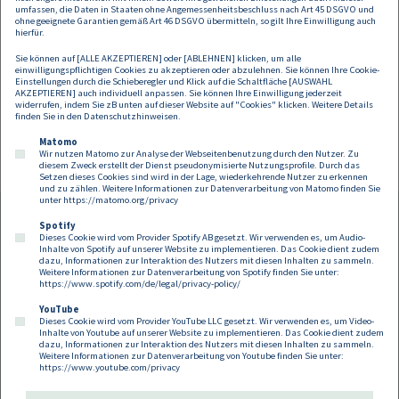
basierten Lösungen
umfassen, die Daten in Staaten ohne Angemessenheitsbeschluss nach Art 45 DSGVO und
ohne geeignete Garantien gemäß Art 46 DSGVO übermitteln, so gilt Ihre Einwilligung auch
hierfür.
ab 18:00 Uhr: Ausklang und Networking
Sie können auf [ALLE AKZEPTIEREN] oder [ABLEHNEN] klicken, um alle
einwilligungspflichtigen Cookies zu akzeptieren oder abzulehnen. Sie können Ihre Cookie-
Einstellungen durch die Schieberegler und Klick auf die Schaltfläche [AUSWAHL
Zur Anmeldung geht es
hier
.
AKZEPTIEREN] auch individuell anpassen. Sie können Ihre Einwilligung jederzeit
widerrufen, indem Sie zB unten auf dieser Website auf "Cookies" klicken. Weitere Details
finden Sie in den
Datenschutzhinweisen
.
Matomo
Wir nutzen Matomo zur Analyse der Webseitenbenutzung durch den Nutzer. Zu
diesem Zweck erstellt der Dienst pseudonymisierte Nutzungsprofile. Durch das
Setzen dieses Cookies sind wird in der Lage, wiederkehrende Nutzer zu erkennen
und zu zählen. Weitere Informationen zur Datenverarbeitung von Matomo finden Sie
unter
https://matomo.org/privacy
Spotify
Dieses Cookie wird vom Provider Spotify AB gesetzt. Wir verwenden es, um Audio-
Footer
Inhalte von Spotify auf unserer Website zu implementieren. Das Cookie dient zudem
Kontakt
Datenschutz
Impressum
dazu, Informationen zur Interaktion des Nutzers mit diesen Inhalten zu sammeln.
Weitere Informationen zur Datenverarbeitung von Spotify finden Sie unter:
Compliance
Cookies
https://www.spotify.com/de/legal/privacy-policy/
YouTube
Dieses Cookie wird vom Provider YouTube LLC gesetzt. Wir verwenden es, um Video-
Follow us on:
Inhalte von Youtube auf unserer Website zu implementieren. Das Cookie dient zudem
dazu, Informationen zur Interaktion des Nutzers mit diesen Inhalten zu sammeln.
Weitere Informationen zur Datenverarbeitung von Youtube finden Sie unter:
https://www.youtube.com/privacy