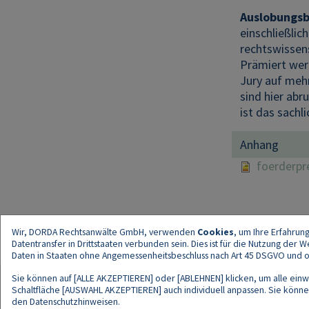
Auslobungs
einschließlic
rechtswissens
Prämiert wer
Jury auf mehr
sind hier abr
ist das sachl
Anhang
foerderpr
Wir, DORDA Rechtsanwälte GmbH, verwenden
Cookies
, um Ihre Erfahrun
Datentransfer in Drittstaaten verbunden sein. Dies ist für die Nutzung der
Daten in Staaten ohne Angemessenheitsbeschluss nach Art 45 DSGVO und ohn
Sie können auf [ALLE AKZEPTIEREN] oder [ABLEHNEN] klicken, um alle einwi
Schaltfläche [AUSWAHL AKZEPTIEREN] auch individuell anpassen. Sie können 
den
Datenschutzhinweisen
.