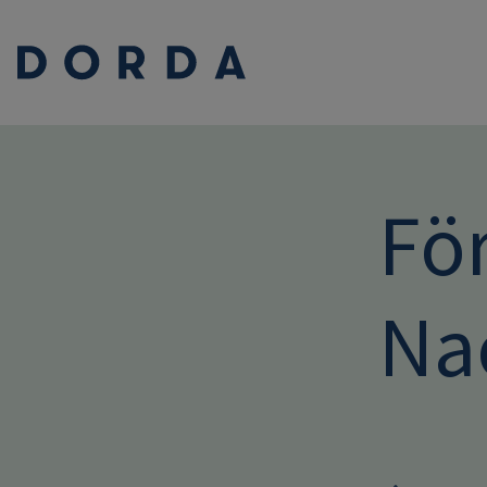
För
Na