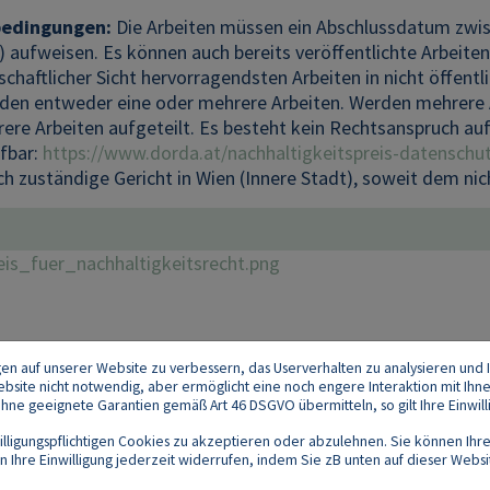
bedingungen:
Die Arbeiten müssen ein Abschlussdatum zwis
h) aufweisen. Es können auch bereits veröffentlichte Arbeite
chaftlicher Sicht hervorragendsten Arbeiten in nicht öffent
den entweder eine oder mehrere Arbeiten. Werden mehrere A
ere Arbeiten aufgeteilt. Es besteht kein Rechtsanspruch auf
ufbar:
https://www.dorda.at/nachhaltigkeitspreis-datenschu
ich zuständige Gericht in Wien (Innere Stadt), soweit dem n
eis_fuer_nachhaltigkeitsrecht.png
gen auf unserer Website zu verbessern, das Userverhalten zu analysieren und I
 Website nicht notwendig, aber ermöglicht eine noch engere Interaktion mit Ihn
e geeignete Garantien gemäß Art 46 DSGVO übermitteln, so gilt Ihre Einwilli
lligungspflichtigen Cookies zu akzeptieren oder abzulehnen. Sie können Ihre
Ihre Einwilligung jederzeit widerrufen, indem Sie zB unten auf dieser Website