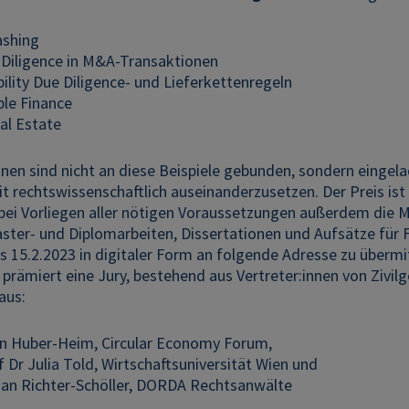
ashing
Diligence in M&A-Transaktionen
ility Due Diligence- und Lieferkettenregeln
ble Finance
al Estate
nnen sind nicht an diese Beispiele gebunden, sondern eingel
t rechtswissenschaftlich auseinanderzusetzen. Der Preis ist
 bei Vorliegen aller nötigen Voraussetzungen außerdem die 
aster- und Diplomarbeiten, Dissertationen und Aufsätze für
s 15.2.2023 in digitaler Form an folgende Adresse zu übermi
prämiert eine Jury, bestehend aus Vertreter:innen von Zivilg
aus:
n Huber-Heim, Circular Economy Forum,
 Dr Julia Told, Wirtschaftsuniversität Wien und
tian Richter-Schöller, DORDA Rechtsanwälte