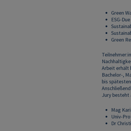
Green W
ESG-Due 
Sustainab
Sustaina
Green Re
Teilnehmer:i
Nachhaltigkei
Arbeit erhält
Bachelor-, M
bis spätesten
Anschließend 
Jury besteht 
Mag Kari
Univ-Prof
Dr Chris