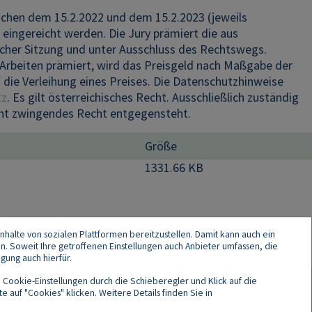
chen dem 15.2.2022 und dem 15.2.2023 (jeweils
n eingereicht werden. Die Jury prämiert die aus
licher Sitzung und unter Ausschluss des Rechtswegs.
rbeiten prämiert, wird das Preisgeld nach Maßgabe der
 die Verleihung eines Preises. Die Datenschutzhinweise
tz
. Es gilt österreichisches Recht. Ausschließlich zuständig
icht zwingendes Recht entgegensteht.
Größe
1331.66 KB
nhalte von sozialen Plattformen bereitzustellen. Damit kann auch ein
en. Soweit Ihre getroffenen Einstellungen auch Anbieter umfassen, die
gung auch hierfür.
 Cookie-Einstellungen durch die Schieberegler und Klick auf die
 auf "Cookies" klicken. Weitere Details finden Sie in