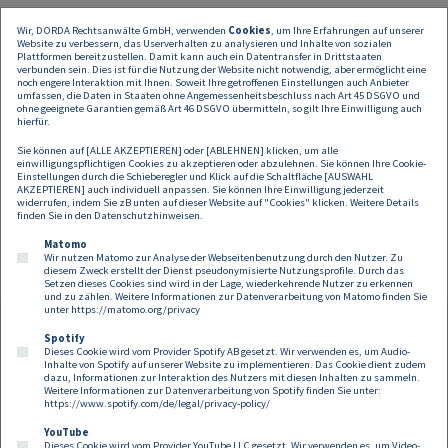
Wir, DORDA Rechtsanwälte GmbH, verwenden
Cookies
, um Ihre Erfahrungen auf unserer
Compliance-Officer
Website zu verbessern, das Userverhalten zu analysieren und Inhalte von sozialen
Geldwäschebeauftragte
Plattformen bereitzustellen. Damit kann auch ein Datentransfer in Drittstaaten
verbunden sein. Dies ist für die Nutzung der Website nicht notwendig, aber ermöglicht eine
Vorstands- und Aufsichtsratsmitglieder, Leiter und Mitarbeiter
noch engere Interaktion mit Ihnen. Soweit Ihre getroffenen Einstellungen auch Anbieter
der Aufsichtsbehörden
umfassen, die Daten in Staaten ohne Angemessenheitsbeschluss nach Art 45 DSGVO und
Führungskräfte und Mitarbeiter von Banken, Versicherungen und
ohne geeignete Garantien gemäß Art 46 DSGVO übermitteln, so gilt Ihre Einwilligung auch
hierfür.
Finanzdienstleistern
Wirtschaftstreuhänder
Sie können auf [ALLE AKZEPTIEREN] oder [ABLEHNEN] klicken, um alle
Rechtsanwälte u. a.
einwilligungspflichtigen Cookies zu akzeptieren oder abzulehnen. Sie können Ihre Cookie-
Einstellungen durch die Schieberegler und Klick auf die Schaltfläche [AUSWAHL
AKZEPTIEREN] auch individuell anpassen. Sie können Ihre Einwilligung jederzeit
widerrufen, indem Sie zB unten auf dieser Website auf "Cookies" klicken. Weitere Details
Hier geht es zur Anmeldung:
Finanzprodukte im Fokus von Compliance-
finden Sie in den
Datenschutzhinweisen
.
Regelungen » Seminar • ARS Akademie
Matomo
Wir nutzen Matomo zur Analyse der Webseitenbenutzung durch den Nutzer. Zu
diesem Zweck erstellt der Dienst pseudonymisierte Nutzungsprofile. Durch das
Setzen dieses Cookies sind wird in der Lage, wiederkehrende Nutzer zu erkennen
und zu zählen. Weitere Informationen zur Datenverarbeitung von Matomo finden Sie
unter
https://matomo.org/privacy
Spotify
Dieses Cookie wird vom Provider Spotify AB gesetzt. Wir verwenden es, um Audio-
Footer
Inhalte von Spotify auf unserer Website zu implementieren. Das Cookie dient zudem
Kontakt
Datenschutz
Impressum
dazu, Informationen zur Interaktion des Nutzers mit diesen Inhalten zu sammeln.
Weitere Informationen zur Datenverarbeitung von Spotify finden Sie unter:
Compliance
Cookies
https://www.spotify.com/de/legal/privacy-policy/
YouTube
Dieses Cookie wird vom Provider YouTube LLC gesetzt. Wir verwenden es, um Video-