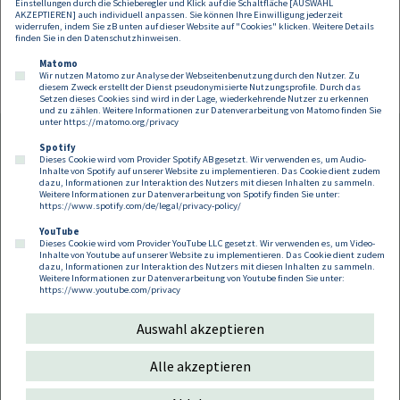
Einstellungen durch die Schieberegler und Klick auf die Schaltfläche [AUSWAHL
AKZEPTIEREN] auch individuell anpassen. Sie können Ihre Einwilligung jederzeit
widerrufen, indem Sie zB unten auf dieser Website auf "Cookies" klicken. Weitere Details
finden Sie in den
Datenschutzhinweisen
.
Matomo
Wir nutzen Matomo zur Analyse der Webseitenbenutzung durch den Nutzer. Zu
diesem Zweck erstellt der Dienst pseudonymisierte Nutzungsprofile. Durch das
Setzen dieses Cookies sind wird in der Lage, wiederkehrende Nutzer zu erkennen
und zu zählen. Weitere Informationen zur Datenverarbeitung von Matomo finden Sie
unter
https://matomo.org/privacy
Spotify
Dieses Cookie wird vom Provider Spotify AB gesetzt. Wir verwenden es, um Audio-
Footer
Inhalte von Spotify auf unserer Website zu implementieren. Das Cookie dient zudem
Kontakt
Datenschutz
Impressum
dazu, Informationen zur Interaktion des Nutzers mit diesen Inhalten zu sammeln.
Weitere Informationen zur Datenverarbeitung von Spotify finden Sie unter:
Compliance
Cookies
https://www.spotify.com/de/legal/privacy-policy/
YouTube
Dieses Cookie wird vom Provider YouTube LLC gesetzt. Wir verwenden es, um Video-
Follow us on:
Inhalte von Youtube auf unserer Website zu implementieren. Das Cookie dient zudem
dazu, Informationen zur Interaktion des Nutzers mit diesen Inhalten zu sammeln.
Weitere Informationen zur Datenverarbeitung von Youtube finden Sie unter:
https://www.youtube.com/privacy
Auswahl akzeptieren
Copyright 2026
Alle akzeptieren