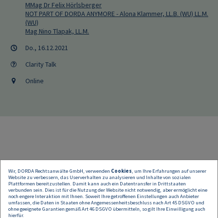
MMag Dr Felix Hörlsberger
NOT PART OF DORDA ANYMORE - Alona Klammer, LL.B. (WU) LL.M.
(WU)
Mag Nino Tlapak, LL.M.
Do., 16.12.2021
Clarity Talk
Online
Wir, DORDA Rechtsanwälte GmbH, verwenden
Cookies
, um Ihre Erfahrungen auf unserer
Website zu verbessern, das Userverhalten zu analysieren und Inhalte von sozialen
Die DORDA-Datenschutzexperten laden zum alljährlichen
Plattformen bereitzustellen. Damit kann auch ein Datentransfer in Drittstaaten
verbunden sein. Dies ist für die Nutzung der Website nicht notwendig, aber ermöglicht eine
vorweihnachtlichen DSGVO Clarity Talk ein.
noch engere Interaktion mit Ihnen. Soweit Ihre getroffenen Einstellungen auch Anbieter
Inhaltlich geben wir Ihnen das gewohnte Update aus der aktuellsten
umfassen, die Daten in Staaten ohne Angemessenheitsbeschluss nach Art 45 DSGVO und
nationalen und internationalen Judikatur – darunter neue Erkenntnisse
ohne geeignete Garantien gemäß Art 46 DSGVO übermitteln, so gilt Ihre Einwilligung auch
hierfür.