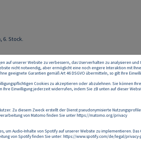
 6. Stock.
gen auf unserer Website zu verbessern, das Userverhalten zu analysieren und I
 Website nicht notwendig, aber ermöglicht eine noch engere Interaktion mit Ihn
e geeignete Garantien gemäß Art 46 DSGVO übermitteln, so gilt Ihre Einwilli
lligungspflichtigen Cookies zu akzeptieren oder abzulehnen. Sie können Ihre
Ihre Einwilligung jederzeit widerrufen, indem Sie zB unten auf dieser Website
Footer
akt
Datenschutz
Impressum
Compliance
zer. Zu diesem Zweck erstellt der Dienst pseudonymisierte Nutzungsprofile
verarbeitung von Matomo finden Sie unter
https://matomo.org/privacy
Follow us on:
s, um Audio-Inhalte von Spotify auf unserer Website zu implementieren. Das 
tung von Spotify finden Sie unter:
https://www.spotify.com/de/legal/privacy-p