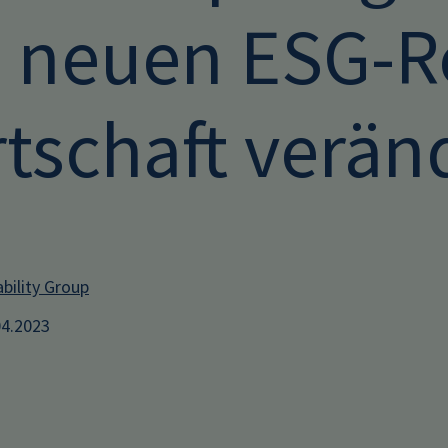
e neuen ESG-R
rtschaft verän
bility Group
04.2023