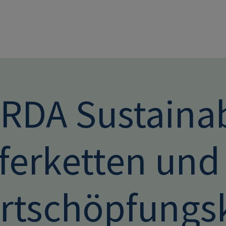
Direkt zum Inhalt
DA Sustainabi
eferketten und
rtschöpfungsk