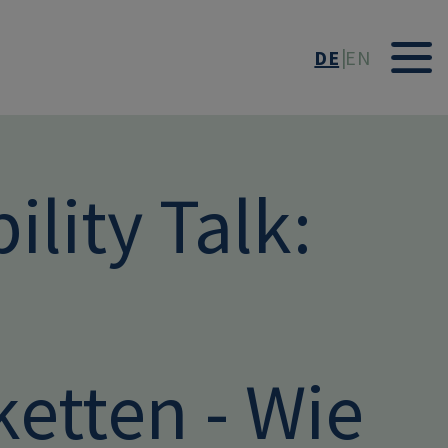
DE
EN
lity Talk:
etten - Wie