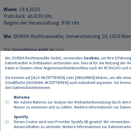
Wann
: 19.4.2023.
Frühstück: ab 8:30 Uhr.
Beginn der Veranstaltung: 9:00 Uhr.
Wo
: DORDA Rechtsanwälte, Universitätsring 10, 1010 Wien,
Zur Anmeldung geht es
hier.
Wir, DORDA Rechtsanwälte GmbH, verwenden
Cookies
, um Ihre Erfahrun
Datentransfer in Drittstaaten verbunden sein. Dies ist für die Nutzung der
Daten in Staaten ohne Angemessenheitsbeschluss nach Art 45 DSGVO und ohn
Sie können auf [ALLE AKZEPTIEREN] oder [ABLEHNEN] klicken, um alle einwi
Schaltfläche [AUSWAHL AKZEPTIEREN] auch individuell anpassen. Sie können 
den
Datenschutzhinweisen
.
Kont
Matomo
Wir nutzen Matomo zur Analyse der Webseitenbenutzung durch den Nut
Nutzer zu erkennen und zu zählen. Weitere Informationen zur Daten
Spotify
Dieses Cookie wird vom Provider Spotify AB gesetzt. Wir verwenden e
diesen Inhalten zu sammeln. Weitere Informationen zur Datenverarbei