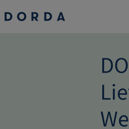
DOR
Li
We