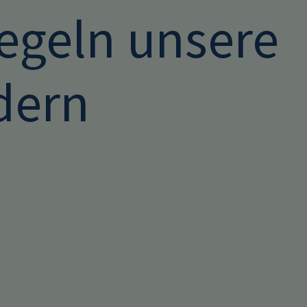
egeln unsere
dern