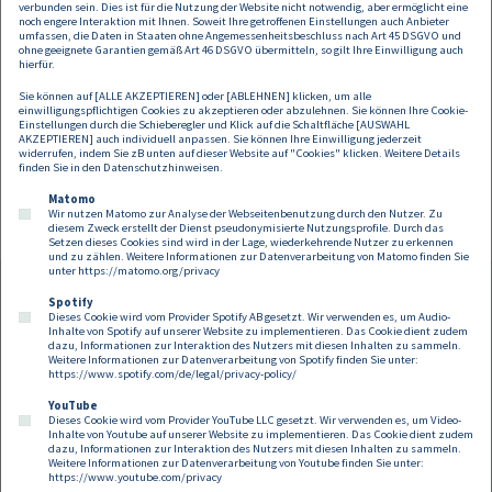
Input zu den datenschutzrechtlichen Herausforderungen beim KI-
verbunden sein. Dies ist für die Nutzung der Website nicht notwendig, aber ermöglicht eine
Einsatz und Lösungsansätzen,
noch engere Interaktion mit Ihnen. Soweit Ihre getroffenen Einstellungen auch Anbieter
umfassen, die Daten in Staaten ohne Angemessenheitsbeschluss nach Art 45 DSGVO und
Überblick über die Guidelines der EU-Datenschutzbehörden zur KI
ohne geeignete Garantien gemäß Art 46 DSGVO übermitteln, so gilt Ihre Einwilligung auch
Nutzung.
hierfür.
Sie können auf [ALLE AKZEPTIEREN] oder [ABLEHNEN] klicken, um alle
Referenten:
einwilligungspflichtigen Cookies zu akzeptieren oder abzulehnen. Sie können Ihre Cookie-
Einstellungen durch die Schieberegler und Klick auf die Schaltfläche [AUSWAHL
Mag Alexandra Ciarnau, Dr Axel Anderl
AKZEPTIEREN] auch individuell anpassen. Sie können Ihre Einwilligung jederzeit
widerrufen, indem Sie zB unten auf dieser Website auf "Cookies" klicken. Weitere Details
finden Sie in den
Datenschutzhinweisen
.
Invitation only
Matomo
Wir nutzen Matomo zur Analyse der Webseitenbenutzung durch den Nutzer. Zu
diesem Zweck erstellt der Dienst pseudonymisierte Nutzungsprofile. Durch das
Setzen dieses Cookies sind wird in der Lage, wiederkehrende Nutzer zu erkennen
und zu zählen. Weitere Informationen zur Datenverarbeitung von Matomo finden Sie
unter
https://matomo.org/privacy
Spotify
Dieses Cookie wird vom Provider Spotify AB gesetzt. Wir verwenden es, um Audio-
Footer
Inhalte von Spotify auf unserer Website zu implementieren. Das Cookie dient zudem
Kontakt
Datenschutz
Impressum
dazu, Informationen zur Interaktion des Nutzers mit diesen Inhalten zu sammeln.
Weitere Informationen zur Datenverarbeitung von Spotify finden Sie unter:
Compliance
Cookies
https://www.spotify.com/de/legal/privacy-policy/
YouTube
Dieses Cookie wird vom Provider YouTube LLC gesetzt. Wir verwenden es, um Video-
Follow us on:
Inhalte von Youtube auf unserer Website zu implementieren. Das Cookie dient zudem
dazu, Informationen zur Interaktion des Nutzers mit diesen Inhalten zu sammeln.
Weitere Informationen zur Datenverarbeitung von Youtube finden Sie unter:
https://www.youtube.com/privacy