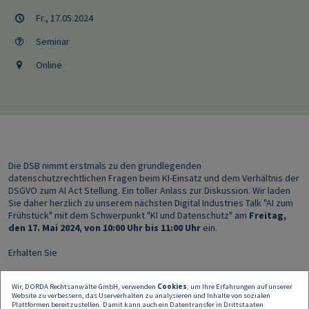
Fr., 17.05.2024
Seminar
Online
Die DSB nimmt erstmals zu den grundlegenden
datenschutzrechtlichen Fragen beim KI-Einsatz und dem Verhältnis der
DSGVO zum AI Act Stellung. Ein toller Anlass zur Diskussion. Wir laden
Sie daher herzlich zu unserem nächsten Digital Industries Talk "AI zum
Frühstück" mit dem Schwerpunkt "KI und Datenschutz" am
Freitag,
den 17. Mai 2024
,
von 10:00 Uhr bis 11:00 Uhr
ein.
Erhalten Sie
einen Überblick über das Verhältnis zwischen AI Act und DSGVO
Wir, DORDA Rechtsanwälte GmbH, verwenden
Cookies
, um Ihre Erfahrungen auf unserer
Website zu verbessern, das Userverhalten zu analysieren und Inhalte von sozialen
sowie die Behördenzuständigkeiten,
Plattformen bereitzustellen. Damit kann auch ein Datentransfer in Drittstaaten