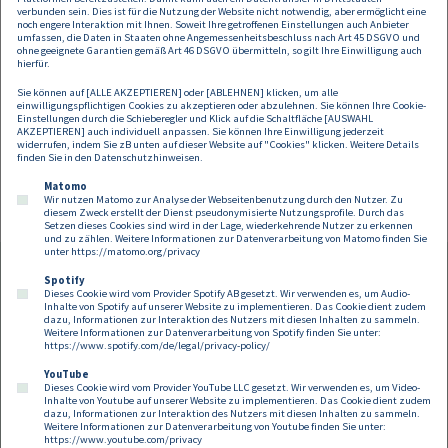
verbunden sein. Dies ist für die Nutzung der Website nicht notwendig, aber ermöglicht eine
Der Neujahrsempfang bietet nicht nur eine exklusive Plattform zum
noch engere Interaktion mit Ihnen. Soweit Ihre getroffenen Einstellungen auch Anbieter
umfassen, die Daten in Staaten ohne Angemessenheitsbeschluss nach Art 45 DSGVO und
Austausch, sondern auch die Möglichkeit, wertvolle Einblicke in die
ohne geeignete Garantien gemäß Art 46 DSGVO übermitteln, so gilt Ihre Einwilligung auch
rechtliche und strategische Entwicklung im Technologiebereich zu
hierfür.
gewinnen.
Sie können auf [ALLE AKZEPTIEREN] oder [ABLEHNEN] klicken, um alle
einwilligungspflichtigen Cookies zu akzeptieren oder abzulehnen. Sie können Ihre Cookie-
Sie sind an einer Teilnahme zu dieser Veranstaltung interessiert, dann
Einstellungen durch die Schieberegler und Klick auf die Schaltfläche [AUSWAHL
schreiben Sie uns unter:
AKZEPTIEREN] auch individuell anpassen. Sie können Ihre Einwilligung jederzeit
events@dorda.at
widerrufen, indem Sie zB unten auf dieser Website auf "Cookies" klicken. Weitere Details
finden Sie in den
Datenschutzhinweisen
.
Zutritt nur nach Anmeldung und Bestätigung.
Matomo
Wir nutzen Matomo zur Analyse der Webseitenbenutzung durch den Nutzer. Zu
diesem Zweck erstellt der Dienst pseudonymisierte Nutzungsprofile. Durch das
Setzen dieses Cookies sind wird in der Lage, wiederkehrende Nutzer zu erkennen
und zu zählen. Weitere Informationen zur Datenverarbeitung von Matomo finden Sie
unter
https://matomo.org/privacy
Spotify
Dieses Cookie wird vom Provider Spotify AB gesetzt. Wir verwenden es, um Audio-
Footer
Inhalte von Spotify auf unserer Website zu implementieren. Das Cookie dient zudem
Kontakt
Datenschutz
Impressum
dazu, Informationen zur Interaktion des Nutzers mit diesen Inhalten zu sammeln.
Weitere Informationen zur Datenverarbeitung von Spotify finden Sie unter:
Compliance
Cookies
https://www.spotify.com/de/legal/privacy-policy/
YouTube
Dieses Cookie wird vom Provider YouTube LLC gesetzt. Wir verwenden es, um Video-
Follow us on:
Inhalte von Youtube auf unserer Website zu implementieren. Das Cookie dient zudem
dazu, Informationen zur Interaktion des Nutzers mit diesen Inhalten zu sammeln.
Weitere Informationen zur Datenverarbeitung von Youtube finden Sie unter:
https://www.youtube.com/privacy