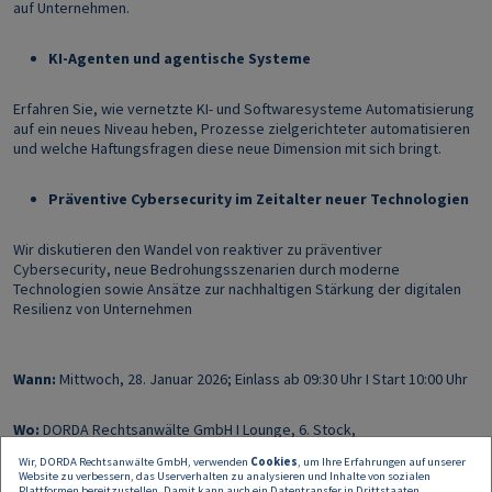
auf Unternehmen.
KI-Agenten und agentische Systeme
Erfahren Sie, wie vernetzte KI- und Softwaresysteme Automatisierung
auf ein neues Niveau heben, Prozesse zielgerichteter automatisieren
und welche Haftungsfragen diese neue Dimension mit sich bringt.
Präventive Cybersecurity im Zeitalter neuer Technologien
Wir diskutieren den Wandel von reaktiver zu präventiver
Cybersecurity, neue Bedrohungsszenarien durch moderne
Technologien sowie Ansätze zur nachhaltigen Stärkung der digitalen
Resilienz von Unternehmen
Wann:
Mittwoch, 28. Januar 2026; Einlass ab 09:30 Uhr I Start 10:00 Uhr
Wo:
DORDA Rechtsanwälte GmbH I Lounge, 6. Stock,
Universitätsstraße 10, 1010 Wien
Wir, DORDA Rechtsanwälte GmbH, verwenden
Cookies
, um Ihre Erfahrungen auf unserer
Website zu verbessern, das Userverhalten zu analysieren und Inhalte von sozialen
Plattformen bereitzustellen. Damit kann auch ein Datentransfer in Drittstaaten