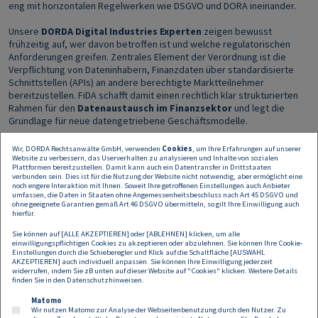
eng mit horizontalen Regelwerken wie DSGVO und DORA ineinander.
Unsere
DORDA Digital Industries Experten
zeigen bewusst
frühzeitig auf, wer davon betroffen ist und welche regulatorischen
Anforderungen greifen. Zentrales Element der Verordnung ist die
Verpflichtung von Dateninhabern, Finanzdaten über standardisierte
Schnittstellen (APIs) an andere berechtigte Marktteilnehmer
bereitzustellen. FiDA schafft damit einen rechtlich klar strukturierten
Rahmen für den
Datenaustausch im Finanzsektor
und legt die
Grundlage für neue datengetriebene Geschäftsmodelle.
Wir geben Ihnen einen ersten Überblick über die wichtigsten
Wir, DORDA Rechtsanwälte GmbH, verwenden
Cookies
, um Ihre Erfahrungen auf unserer
Vorbereitungshandlungen und To Dos und freuen uns auf einen regen
Website zu verbessern, das Userverhalten zu analysieren und Inhalte von sozialen
Plattformen bereitzustellen. Damit kann auch ein Datentransfer in Drittstaaten
Austausch mit Ihnen.
verbunden sein. Dies ist für die Nutzung der Website nicht notwendig, aber ermöglicht eine
noch engere Interaktion mit Ihnen. Soweit Ihre getroffenen Einstellungen auch Anbieter
umfassen, die Daten in Staaten ohne Angemessenheitsbeschluss nach Art 45 DSGVO und
ohne geeignete Garantien gemäß Art 46 DSGVO übermitteln, so gilt Ihre Einwilligung auch
hierfür.
Wann:
Dienstag, 26.5.2026
|
Einlass ab 17:00 Uhr | Beginn 17:30 Uhr
Sie können auf [ALLE AKZEPTIEREN] oder [ABLEHNEN] klicken, um alle
einwilligungspflichtigen Cookies zu akzeptieren oder abzulehnen. Sie können Ihre Cookie-
Wo:
DORDA Lounge | Universitätsring 10, 1010 Wien
Einstellungen durch die Schieberegler und Klick auf die Schaltfläche [AUSWAHL
AKZEPTIEREN] auch individuell anpassen. Sie können Ihre Einwilligung jederzeit
widerrufen, indem Sie zB unten auf dieser Website auf "Cookies" klicken. Weitere Details
Sie sind an einer Teilnahme interessiert, dann schreiben Sie uns unter
finden Sie in den
Datenschutzhinweisen
.
events@dorda.at
Matomo
Wir nutzen Matomo zur Analyse der Webseitenbenutzung durch den Nutzer. Zu