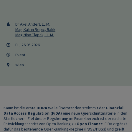
Dr Axel Anderl, LL.M.
Mag Katrin Repic, Bakk
Mag Nino Tlapak, LL.M.
Di., 26.05.2026
Event
Wien
Kaum ist die erste
DORA
Welle überstanden steht mit der
Financial
Data Access Regulation (FiDA)
eine neue Querschnittmaterie in den
Startlöchern: Ziel dieser Regulierung im Finanzbereich ist der nächste
Entwicklungsschritt von Open Banking zu
Open Finance
. FiDA ergänzt
dafür das bestehende Open-Banking-Regime (PDS2/PDS3) und greift