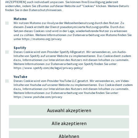
AKZEPTIEREN] auch individuell anpassen. Sie können Ihre Einwilligung jederzeit
widerrufen, indem Sie zB unten auf dieser Website auf "Cookies" klicken. Weitere Details
finden Sie in den
Datenschutzhinweisen
.
Matomo
Wir nutzen Matomo zur Analyse der Webseitenbenutzung durch den Nutzer. Zu
diesem Zweck erstellt der Dienst pseudonymisierte Nutzungsprofile. Durch das
Setzen dieses Cookies sind wird in der Lage, wiederkehrende Nutzer zu erkennen
und zu zählen. Weitere Informationen zur Datenverarbeitung von Matomo finden Sie
unter
https://matomo.org/privacy
Spotify
Dieses Cookie wird vom Provider Spotify AB gesetzt. Wir verwenden es, um Audio-
Footer
Inhalte von Spotify auf unserer Website zu implementieren. Das Cookie dient zudem
Kontakt
Datenschutz
Impressum
dazu, Informationen zur Interaktion des Nutzers mit diesen Inhalten zu sammeln.
Weitere Informationen zur Datenverarbeitung von Spotify finden Sie unter:
Compliance
Cookies
https://www.spotify.com/de/legal/privacy-policy/
YouTube
Dieses Cookie wird vom Provider YouTube LLC gesetzt. Wir verwenden es, um Video-
Follow us on:
Inhalte von Youtube auf unserer Website zu implementieren. Das Cookie dient zudem
dazu, Informationen zur Interaktion des Nutzers mit diesen Inhalten zu sammeln.
Weitere Informationen zur Datenverarbeitung von Youtube finden Sie unter:
https://www.youtube.com/privacy
Auswahl akzeptieren
Copyright 2026
Alle akzeptieren
Ablehnen