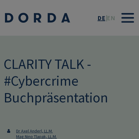
Direkt zum Inhalt
DE
EN
CLARITY TALK -
#Cybercrime
Buchpräsentation
Dr Axel Anderl, LL.M.
Mag Nino Tlapak, LL.M.