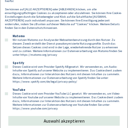
hierfür.
Sie können auf [ALLE AKZEPTIEREN] oder [ABLEHNEN] klicken, um alle
Bei Interesse an der Veranstaltung, senden Sie eine Teilnahmeanfrage
einwilligungspflichtigen Cookies zu akzeptieren oder abzulehnen. Sie können Ihre Cookie-
an:
Einstellungen durch die Schieberegler und Klick auf die Schaltfläche [AUSWAHL
susanna.janovsky@dorda.at
AKZEPTIEREN] auch individuell anpassen. Sie können Ihre Einwilligung jederzeit
widerrufen, indem Sie zB unten auf dieser Website auf "Cookies" klicken. Weitere Details
finden Sie in den
Datenschutzhinweisen
.
Mehr zum Buch finden Sie unter
lexisnexis
.at/cybercrime
Matomo
Wir nutzen Matomo zur Analyse der Webseitenbenutzung durch den Nutzer. Zu
diesem Zweck erstellt der Dienst pseudonymisierte Nutzungsprofile. Durch das
Setzen dieses Cookies sind wird in der Lage, wiederkehrende Nutzer zu erkennen
und zu zählen. Weitere Informationen zur Datenverarbeitung von Matomo finden Sie
unter
https://matomo.org/privacy
Spotify
Dieses Cookie wird vom Provider Spotify AB gesetzt. Wir verwenden es, um Audio-
Footer
Inhalte von Spotify auf unserer Website zu implementieren. Das Cookie dient zudem
Kontakt
Datenschutz
Impressum
dazu, Informationen zur Interaktion des Nutzers mit diesen Inhalten zu sammeln.
Weitere Informationen zur Datenverarbeitung von Spotify finden Sie unter:
Compliance
Cookies
https://www.spotify.com/de/legal/privacy-policy/
YouTube
Dieses Cookie wird vom Provider YouTube LLC gesetzt. Wir verwenden es, um Video-
Follow us on:
Inhalte von Youtube auf unserer Website zu implementieren. Das Cookie dient zudem
dazu, Informationen zur Interaktion des Nutzers mit diesen Inhalten zu sammeln.
Weitere Informationen zur Datenverarbeitung von Youtube finden Sie unter:
https://www.youtube.com/privacy
Auswahl akzeptieren
Copyright 2026