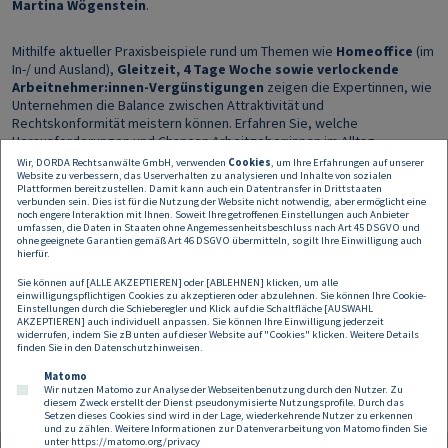
Martina Wögenstein
.
Mithilfe aktueller Praxisbeispiele rund um Themen wie
Homeoffice
(im
In-/ und Ausland),
Gleitzeit, 4 Tage Woche sowie verlockende
Arbeitnehmer:innen-Vergünstigungen
zeigen die Expertinnen, wie
Unternehmen die Balance zwischen Attraktivität und
Rechtskonformität meistern können. Erfahren Sie, welche
Herausforderungen und Chancen Arbeitgeber:innen im Alltag
bewältigen, um eine zufriedene und hochproduktive Belegschaft
Wir, DORDA Rechtsanwälte GmbH, verwenden
Cookies
, um Ihre Erfahrungen auf unserer
anzusprechen. Tauchen Sie mit uns ein in die Welt des Arbeitsrechts
Website zu verbessern, das Userverhalten zu analysieren und Inhalte von sozialen
Plattformen bereitzustellen. Damit kann auch ein Datentransfer in Drittstaaten
und der attraktiven Benefits – ein spannender und praxisnaher Vortrag
verbunden sein. Dies ist für die Nutzung der Website nicht notwendig, aber ermöglicht eine
erwartet Sie!
noch engere Interaktion mit Ihnen. Soweit Ihre getroffenen Einstellungen auch Anbieter
umfassen, die Daten in Staaten ohne Angemessenheitsbeschluss nach Art 45 DSGVO und
ohne geeignete Garantien gemäß Art 46 DSGVO übermitteln, so gilt Ihre Einwilligung auch
hierfür.
Wann:
16.11.2023 um 17:30 Uhr, Einlass um 17:00 Uhr
Wo:
DORDA Rechtsanwälte GmbH, Universitätsring 10, 1010 Wien
Sie können auf [ALLE AKZEPTIEREN] oder [ABLEHNEN] klicken, um alle
einwilligungspflichtigen Cookies zu akzeptieren oder abzulehnen. Sie können Ihre Cookie-
Einstellungen durch die Schieberegler und Klick auf die Schaltfläche [AUSWAHL
Bei Interesse, am Event teilzunehmen, kontaktieren Sie uns per
AKZEPTIEREN] auch individuell anpassen. Sie können Ihre Einwilligung jederzeit
widerrufen, indem Sie zB unten auf dieser Website auf "Cookies" klicken. Weitere Details
Mail:
carina.janka@dorda.at
finden Sie in den
Datenschutzhinweisen
.
Wir freuen uns auf Ihre Teilnahme und eine anregende Diskussion.
Matomo
Wir nutzen Matomo zur Analyse der Webseitenbenutzung durch den Nutzer. Zu
diesem Zweck erstellt der Dienst pseudonymisierte Nutzungsprofile. Durch das
Setzen dieses Cookies sind wird in der Lage, wiederkehrende Nutzer zu erkennen
und zu zählen. Weitere Informationen zur Datenverarbeitung von Matomo finden Sie
unter
https://matomo.org/privacy