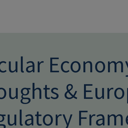
Direkt zum Inhalt
rcular Economy
oughts & Eur
gulatory Fra