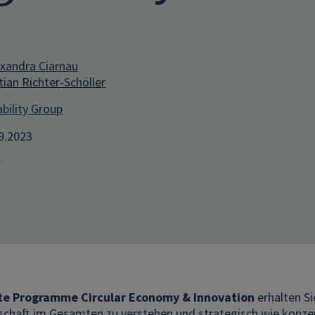
xandra Ciarnau
tian Richter-Schöller
bility Group
09.2023
r
te Programme Circular Economy & Innovation
erhalten S
tschaft im Gesamten zu verstehen und strategisch wie konze