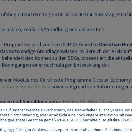
rufsbegleitend (Freitag 13:00 bis 20:00 Uhr, Samstag, 9:00 
n in Wien, Feldkirch/Vorarlberg und online statt.
des Programms wird von den DORDA Experten
Christian Ric
r das notwendige Grundlagenwissen im Bereich der Kreislauf
Es behandelt den Konnex zu den SDGs, präsentiert die aktue
 Bedingungen einer nachhaltigen Entwicklung dar.
der vier Module des Certificate Programme Circular Econom
 Economy Forum Austria
sowie aufgrund von Anforderungen au
tionen und Anmeldung unter:
FH des BFI Wien (fh-vie.ac.at)
gen auf unserer Website zu verbessern, das Userverhalten zu analysieren und I
 Website nicht notwendig, aber ermöglicht eine noch engere Interaktion mit Ihn
e geeignete Garantien gemäß Art 46 DSGVO übermitteln, so gilt Ihre Einwilli
lligungspflichtigen Cookies zu akzeptieren oder abzulehnen. Sie können Ihre