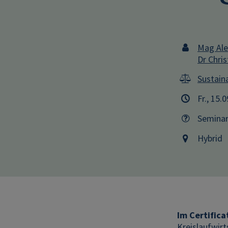
Mag Ale
Dr Chris
Sustaina
Fr., 15.
Semina
Hybrid
I
m Certifica
Kreislaufwir