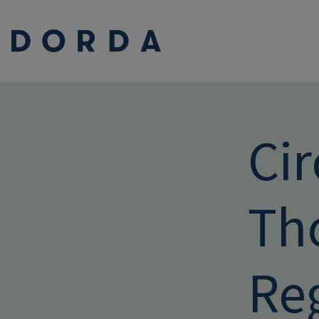
Ci
Th
Re