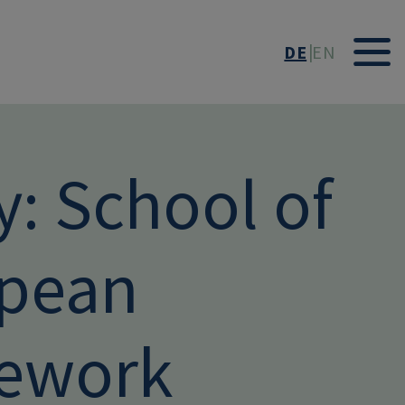
DE
EN
: School of
opean
mework