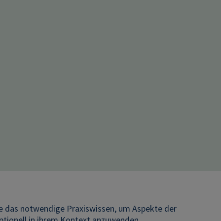
ie das notwendige Praxiswissen, um Aspekte der
ptionell in ihrem Kontext anzuwenden.