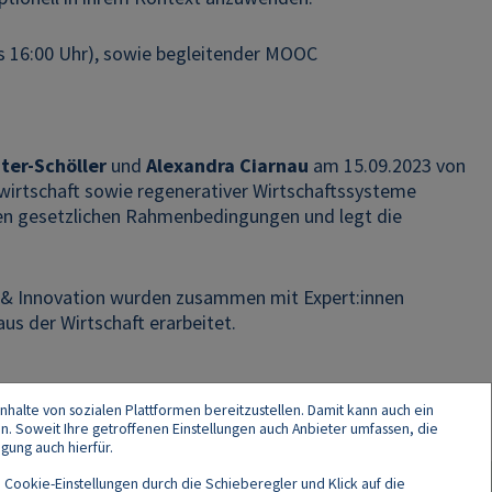
bis 16:00 Uhr), sowie begleitender MOOC
hter-Schöller
und
Alexandra Ciarnau
am 15.09.2023 von
wirtschaft sowie regenerativer Wirtschaftssysteme
llen gesetzlichen Rahmenbedingungen und legt die
y & Innovation wurden zusammen mit Expert:innen
s der Wirtschaft erarbeitet.
nhalte von sozialen Plattformen bereitzustellen. Damit kann auch ein
en. Soweit Ihre getroffenen Einstellungen auch Anbieter umfassen, die
gung auch hierfür.
 Cookie-Einstellungen durch die Schieberegler und Klick auf die