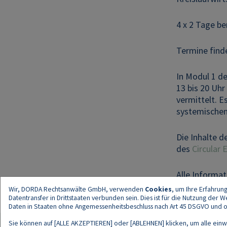
4 x 2 Tage be
Termine finde
In Modul 1 
13 bis 20 Uh
vermittelt. 
systemischen
Die Inhalte 
des
Circular
Alle Informa
Wir, DORDA Rechtsanwälte GmbH, verwenden
Cookies
, um Ihre Erfahrun
Datentransfer in Drittstaaten verbunden sein. Dies ist für die Nutzung der
Daten in Staaten ohne Angemessenheitsbeschluss nach Art 45 DSGVO und ohn
Sie können auf [ALLE AKZEPTIEREN] oder [ABLEHNEN] klicken, um alle einwi