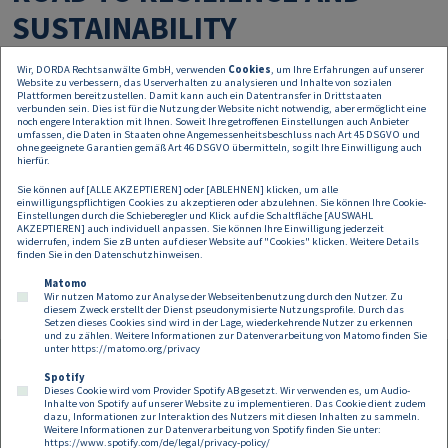
SUSTAINABILITY
Wir, DORDA Rechtsanwälte GmbH, verwenden
Cookies
, um Ihre Erfahrungen auf unserer
Website zu verbessern, das Userverhalten zu analysieren und Inhalte von sozialen
Legal Trends - compliance around circular economy
Plattformen bereitzustellen. Damit kann auch ein Datentransfer in Drittstaaten
Qualification - identify competences and requirements for
verbunden sein. Dies ist für die Nutzung der Website nicht notwendig, aber ermöglicht eine
circular economy
noch engere Interaktion mit Ihnen. Soweit Ihre getroffenen Einstellungen auch Anbieter
umfassen, die Daten in Staaten ohne Angemessenheitsbeschluss nach Art 45 DSGVO und
Challenge frame - the Challenge for the target SDGs with a
ohne geeignete Garantien gemäß Art 46 DSGVO übermitteln, so gilt Ihre Einwilligung auch
Circular Challenge
hierfür.
Sie können auf [ALLE AKZEPTIEREN] oder [ABLEHNEN] klicken, um alle
einwilligungspflichtigen Cookies zu akzeptieren oder abzulehnen. Sie können Ihre Cookie-
Einstellungen durch die Schieberegler und Klick auf die Schaltfläche [AUSWAHL
AKZEPTIEREN] auch individuell anpassen. Sie können Ihre Einwilligung jederzeit
widerrufen, indem Sie zB unten auf dieser Website auf "Cookies" klicken. Weitere Details
finden Sie in den
Datenschutzhinweisen
.
Matomo
Wir nutzen Matomo zur Analyse der Webseitenbenutzung durch den Nutzer. Zu
diesem Zweck erstellt der Dienst pseudonymisierte Nutzungsprofile. Durch das
Setzen dieses Cookies sind wird in der Lage, wiederkehrende Nutzer zu erkennen
und zu zählen. Weitere Informationen zur Datenverarbeitung von Matomo finden Sie
unter
https://matomo.org/privacy
Spotify
Dieses Cookie wird vom Provider Spotify AB gesetzt. Wir verwenden es, um Audio-
Footer
Inhalte von Spotify auf unserer Website zu implementieren. Das Cookie dient zudem
Kontakt
Datenschutz
Impressum
dazu, Informationen zur Interaktion des Nutzers mit diesen Inhalten zu sammeln.
Weitere Informationen zur Datenverarbeitung von Spotify finden Sie unter:
Compliance
Cookies
https://www.spotify.com/de/legal/privacy-policy/