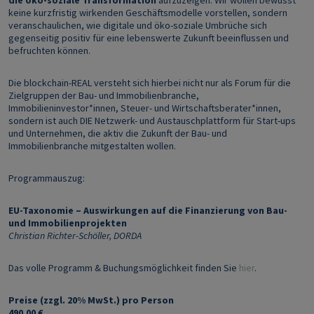
die öko-soziale Transformation
aufzuzeigen: Wir wollen bewusst
keine kurzfristig wirkenden Geschäftsmodelle vorstellen, sondern
veranschaulichen, wie digitale und öko-soziale Umbrüche sich
gegenseitig positiv für eine lebenswerte Zukunft beeinflussen und
befruchten können.
Die blockchain-REAL versteht sich hierbei nicht nur als Forum für die
Zielgruppen der Bau- und Immobilienbranche,
Immobilieninvestor*innen, Steuer- und Wirtschaftsberater*innen,
sondern ist auch DIE Netzwerk- und Austauschplattform für Start-ups
und Unternehmen, die aktiv die Zukunft der Bau- und
Immobilienbranche mitgestalten wollen.
Programmauszug:
EU-Taxonomie – Auswirkungen auf die Finanzierung von Bau-
und Immobilienprojekten
Christian Richter-Schöller, DORDA
Das volle Programm & Buchungsmöglichkeit finden Sie
hier
.
Preise (zzgl. 20% MwSt.) pro Person
490,00 €