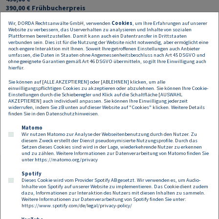
390,00 € Frühbucherpreis
Wir, DORDA Rechtsanwälte GmbH, verwenden
Cookies
, um Ihre Erfahrungen auf unserer
Linde-AbonnentIn Zeitschriften und Lindeonline
Website zu verbessern, das Userverhalten zu analysieren und Inhalte von sozialen
Plattformen bereitzustellen. Damit kann auch ein Datentransfer in Drittstaaten
392,00 €
verbunden sein. Dies ist für die Nutzung der Website nicht notwendig, aber ermöglicht eine
312,00 € Frühbucherpreis
noch engere Interaktion mit Ihnen. Soweit Ihre getroffenen Einstellungen auch Anbieter
umfassen, die Daten in Staaten ohne Angemessenheitsbeschluss nach Art 45 DSGVO und
ohne geeignete Garantien gemäß Art 46 DSGVO übermitteln, so gilt Ihre Einwilligung auch
hierfür.
Gewinn-Leser*innen
392,00 €
Sie können auf [ALLE AKZEPTIEREN] oder [ABLEHNEN] klicken, um alle
312,00 € Frühbucherpreis
einwilligungspflichtigen Cookies zu akzeptieren oder abzulehnen. Sie können Ihre Cookie-
Einstellungen durch die Schieberegler und Klick auf die Schaltfläche [AUSWAHL
AKZEPTIEREN] auch individuell anpassen. Sie können Ihre Einwilligung jederzeit
widerrufen, indem Sie zB unten auf dieser Website auf "Cookies" klicken. Weitere Details
finden Sie in den
Datenschutzhinweisen
.
Matomo
Wir nutzen Matomo zur Analyse der Webseitenbenutzung durch den Nutzer. Zu
diesem Zweck erstellt der Dienst pseudonymisierte Nutzungsprofile. Durch das
Setzen dieses Cookies sind wird in der Lage, wiederkehrende Nutzer zu erkennen
und zu zählen. Weitere Informationen zur Datenverarbeitung von Matomo finden Sie
unter
https://matomo.org/privacy
Spotify
Dieses Cookie wird vom Provider Spotify AB gesetzt. Wir verwenden es, um Audio-
Footer
Inhalte von Spotify auf unserer Website zu implementieren. Das Cookie dient zudem
Kontakt
Datenschutz
Impressum
dazu, Informationen zur Interaktion des Nutzers mit diesen Inhalten zu sammeln.
Weitere Informationen zur Datenverarbeitung von Spotify finden Sie unter:
Compliance
Cookies
https://www.spotify.com/de/legal/privacy-policy/