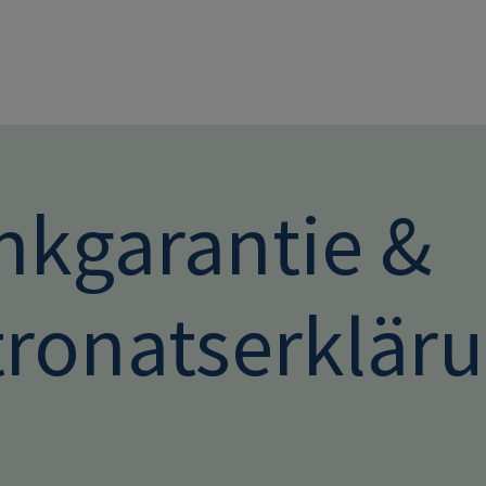
Direkt zum Inhalt
nkgarantie &
tronatserklär