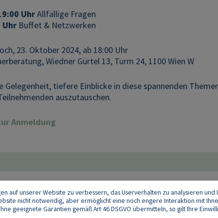
19:00 Uhr
Allfällige Fragen
 Uhr
Buffet & Netzwerken
ch, 23. Oktober 2024, ab 18:00 Uhr
erberatung, Wiedner Gürtel 13, Turm 24, 1100 Wien W
ie Gelegenheit, tiefere Einblicke in diese spannenden Them
Teilnehmenden auszutauschen.
 zur Anmeldung
gen auf unserer Website zu verbessern, das Userverhalten zu analysieren und I
 Website nicht notwendig, aber ermöglicht eine noch engere Interaktion mit Ihn
e geeignete Garantien gemäß Art 46 DSGVO übermitteln, so gilt Ihre Einwilli