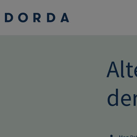
Alt
der