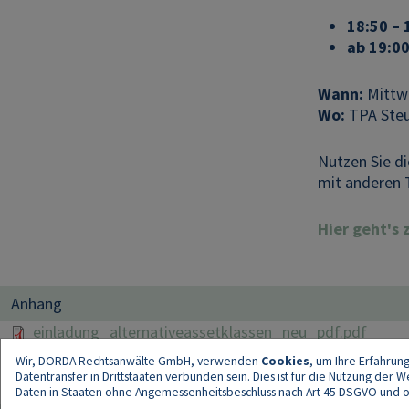
18:50 – 
ab 19:00
Wann:
Mittwo
Wo:
TPA Steu
Nutzen Sie d
mit anderen 
Hier geht's
Anhang
File
einladung_alternativeassetklassen_neu_pdf.pdf
Wir, DORDA Rechtsanwälte GmbH, verwenden
Cookies
, um Ihre Erfahrun
Datentransfer in Drittstaaten verbunden sein. Dies ist für die Nutzung der
Daten in Staaten ohne Angemessenheitsbeschluss nach Art 45 DSGVO und ohn