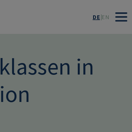
DE
EN
klassen in
tion