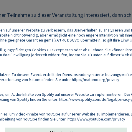
iner Teilnahme zu dieser Veranstaltung interessiert, dann sch
gen auf unserer Website zu verbessern, das Userverhalten zu analysieren und I
 Website nicht notwendig, aber ermöglicht eine noch engere Interaktion mit Ihn
e geeignete Garantien gemäß Art 46 DSGVO übermitteln, so gilt Ihre Einwilli
lligungspflichtigen Cookies zu akzeptieren oder abzulehnen. Sie können Ihre
Ihre Einwilligung jederzeit widerrufen, indem Sie zB unten auf dieser Website
Footer
akt
Datenschutz
Impressum
Compliance
zer. Zu diesem Zweck erstellt der Dienst pseudonymisierte Nutzungsprofile
verarbeitung von Matomo finden Sie unter
https://matomo.org/privacy
Follow us on:
s, um Audio-Inhalte von Spotify auf unserer Website zu implementieren. Das 
tung von Spotify finden Sie unter:
https://www.spotify.com/de/legal/privacy-p
Copyright 2026
 es, um Video-Inhalte von Youtube auf unserer Website zu implementieren. D
arbeitung von Youtube finden Sie unter:
https://www.youtube.com/privacy