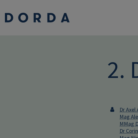
2.
Dr Axel 
Mag Ale
MMag Dr
Dr Cori
Mag Nin