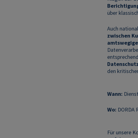
Berichtigun
über klassis
Auch nationa
zwischen Ku
amtswegige
Datenverarbe
entsprechend
Datenschut
den kritische
Wann:
Dienst
Wo:
DORDA Re
Für unsere K