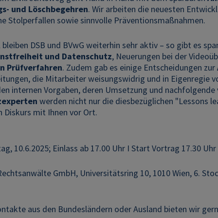
gs- und Löschbegehren
. Wir arbeiten die neuesten Entwick
che Stolperfallen sowie sinnvolle Präventionsmaßnahmen.
l bleiben DSB und BVwG weiterhin sehr aktiv – so gibt es 
nstfreiheit und Datenschutz
, Neuerungen bei der Videoü
n Prüfverfahren
. Zudem gab es einige Entscheidungen zur
itungen, die Mitarbeiter weisungswidrig und in Eigenregie
en internen Vorgaben, deren Umsetzung und nachfolgende
zexperten
werden nicht nur die diesbezüglichen "Lessons le
n Diskurs mit Ihnen vor Ort.
ag, 10.6.2025; Einlass ab 17.00 Uhr I Start Vortrag 17.30 Uhr
chtsanwälte GmbH, Universitätsring 10, 1010 Wien, 6. Sto
ontakte aus den Bundesländern oder Ausland bieten wir gern