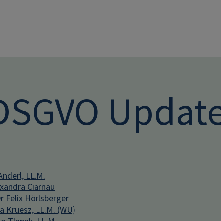
Direkt zum Inhalt
 DSGVO Update
Anderl, LL.M.
xandra Ciarnau
 Felix Hörlsberger
na Kruesz, LL.M. (WU)
o Tlapak, LL.M.