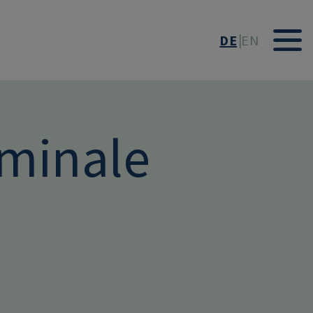
DE
EN
eminale