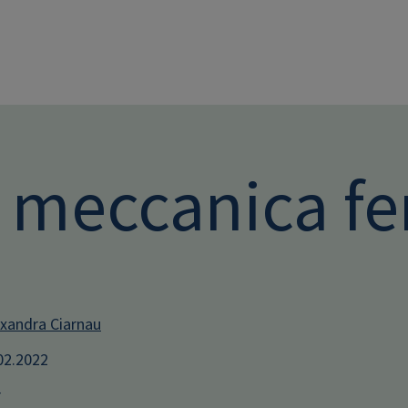
Direkt zum Inhalt
. meccanica f
xandra Ciarnau
.02.2022
r