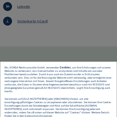
LinkedIn
Visitenkarte (vCard)
Wir, DORDA Rechtsanwälte GmbH, verwenden
Cookies
, um Ihre Erfahrungen auf unserer
Website zu verbessern, das Userverhalten zu analysieren und Inhalte von sozialen
Plattformen bereitzustellen. Damit kann auch ein Datentransfer in Drittstaaten
verbunden sein. Dies ist für die Nutzung der Website nicht notwendig, aber ermöglicht eine
noch engere Interaktion mit Ihnen. Soweit Ihre getroffenen Einstellungen auch Anbieter
umfassen, die Daten in Staaten ohne Angemessenheitsbeschluss nach Art 45 DSGVO und
Sprachen
ohne geeignete Garantien gemäß Art 46 DSGVO übermitteln, so gilt Ihre Einwilligung auch
hierfür.
Sie können auf [ALLE AKZEPTIEREN] oder [ABLEHNEN] klicken, um alle
einwilligungspflichtigen Cookies zu akzeptieren oder abzulehnen. Sie können Ihre Cookie-
Einstellungen durch die Schieberegler und Klick auf die Schaltfläche [AUSWAHL
AKZEPTIEREN] auch individuell anpassen. Sie können Ihre Einwilligung jederzeit
widerrufen, indem Sie zB unten auf dieser Website auf "Cookies" klicken. Weitere Details
finden Sie in den
Datenschutzhinweisen
.