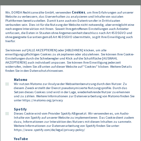
Wir, DORDA Rechtsanwälte GmbH, verwenden
Cookies
, um Ihre Erfahrungen auf unserer
Website zu verbessern, das Userverhalten zu analysieren und Inhalte von sozialen
Plattformen bereitzustellen. Damit kann auch ein Datentransfer in Drittstaaten
verbunden sein. Dies ist für die Nutzung der Website nicht notwendig, aber ermöglicht eine
noch engere Interaktion mit Ihnen. Soweit Ihre getroffenen Einstellungen auch Anbieter
umfassen, die Daten in Staaten ohne Angemessenheitsbeschluss nach Art 45 DSGVO und
Sprachen
ohne geeignete Garantien gemäß Art 46 DSGVO übermitteln, so gilt Ihre Einwilligung auch
hierfür.
Sie können auf [ALLE AKZEPTIEREN] oder [ABLEHNEN] klicken, um alle
einwilligungspflichtigen Cookies zu akzeptieren oder abzulehnen. Sie können Ihre Cookie-
Einstellungen durch die Schieberegler und Klick auf die Schaltfläche [AUSWAHL
AKZEPTIEREN] auch individuell anpassen. Sie können Ihre Einwilligung jederzeit
widerrufen, indem Sie zB unten auf dieser Website auf "Cookies" klicken. Weitere Details
finden Sie in den
Datenschutzhinweisen
.
Matomo
Wir nutzen Matomo zur Analyse der Webseitenbenutzung durch den Nutzer. Zu
diesem Zweck erstellt der Dienst pseudonymisierte Nutzungsprofile. Durch das
Setzen dieses Cookies sind wird in der Lage, wiederkehrende Nutzer zu erkennen
und zu zählen. Weitere Informationen zur Datenverarbeitung von Matomo finden Sie
unter
https://matomo.org/privacy
Spotify
Dieses Cookie wird vom Provider Spotify AB gesetzt. Wir verwenden es, um Audio-
Footer
Inhalte von Spotify auf unserer Website zu implementieren. Das Cookie dient zudem
Kontakt
Datenschutz
Impressum
dazu, Informationen zur Interaktion des Nutzers mit diesen Inhalten zu sammeln.
Weitere Informationen zur Datenverarbeitung von Spotify finden Sie unter:
Compliance
Cookies
https://www.spotify.com/de/legal/privacy-policy/
YouTube