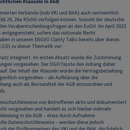
chtlichen Klauseln in AGB
timierten Verbände (insb VKI und BAK) auch vermeintlich
§§ 28, 28a KSchG verfolgen können. Sowohl der deutsche
den Vorabentscheidungsfragen an den EuGH. Im April 2022
 entgegensteht, sofern das nationale Recht
en in unseren DSGVO Clarity Talks bereits über dieses
/22i) zu dieser Thematik vor:
utz integriert. Im ersten Absatz wurde die Zustimmung
elungen vorgesehen. Der OGH fasste den Anhang daher
auf. Der Inhalt der Klauseln würde die Vertragsbeziehung
gentlich vorgesehen – als Aufklärung über die
nhang auch als Bestandteil der AGB einzuordnen und
ds.
atenschutzhinweise von Betroffenen aktiv und dokumentiert
ht vorgesehen und handelt es sich hierbei vielmehr
inbindung in die AGB – etwa durch Aufnahme
f die Datenschutzhinweise – werden diese jedoch
uch der Prüfkompetenz des VKI und der BAK, die folglich