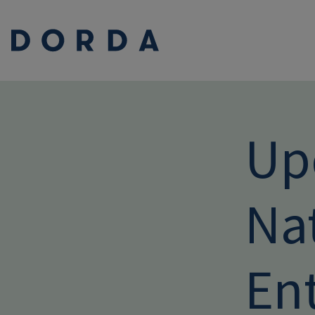
Up
Na
En