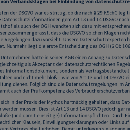
t von Verbandsklagen bei Einbindung von datenschutzre
reten der DSGVO war es strittig, ob die nach § 29 KSchG legi
e Datenschutzinformationen gem Art 13 und 14 DSGVO nach 
tshof als auch der OGH wandten sich dazu mit entsprechen
eser zusammengefasst, dass die DSGVO solchen Klagen nicht
e Regelungen dazu vorsieht. Unsere Datenschutzexperten hab
tet. Nunmehr liegt die erste Entscheidung des OGH (6 Ob 106
 Unternehmen hatte in seinen AGB einen Anhang zu Datensch
gleichzeitig als Akzeptanz der datenschutzrechtlichen Reg
ßes Informationsdokument, sondern als Vertragsbestandteil 
stalten und nicht mehr bloß – wie von Art 13 und 14 DSGVO ei
itung dienen. Folglich sind die Datenschutzregelungen im A
damit auch der Prüfkompetenz des Verbraucherschutzverban
 sich in der Praxis der Mythos hartnäckig gehalten, dass D
erden müssen. Dies ist Art 13 und 14 DSGVO jedoch gar nic
loße (und damit einseitige) Informationspflichten. Durch E
chtlicher Klauseln, Einwilligungserklärungen oder Links au
 zum Vertragsinhalt erhoben. Damit unterliegen sie sodann a