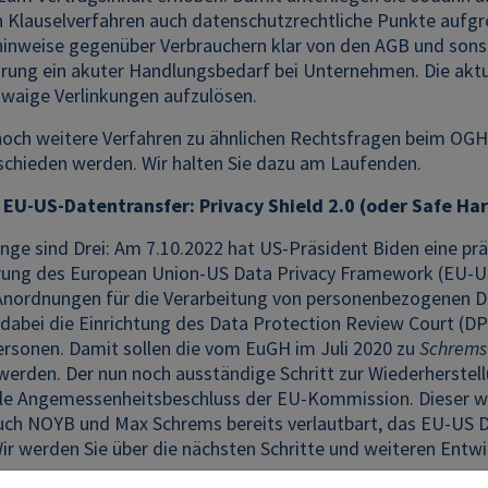
 Klauselverfahren auch datenschutzrechtliche Punkte aufgrei
inweise gegenüber Verbrauchern klar von den AGB und sonsti
rung ein akuter Handlungsbedarf bei Unternehmen. Die aktue
twaige Verlinkungen aufzulösen.
 noch weitere Verfahren zu ähnlichen Rechtsfragen beim O
chieden werden. Wir halten Sie dazu am Laufenden.
U-US-Datentransfer: Privacy Shield 2.0 (oder Safe Harb
inge sind Drei: Am 7.10.2022 hat US-Präsident Biden eine prä
ung des European Union-US Data Privacy Framework (EU-US 
Anordnungen für die Verarbeitung von personenbezogenen D
dabei die Einrichtung des Data Protection Review Court (DP
ersonen. Damit sollen die vom EuGH im Juli 2020 zu
Schrems 
erden. Der nun noch ausständige Schritt zur Wiederherstell
ale Angemessenheitsbeschluss der EU-Kommission. Dieser w
uch NOYB und Max Schrems bereits verlautbart, das EU-US D
Wir werden Sie über die nächsten Schritte und weiteren Ent