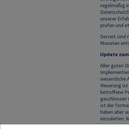
regelmäßig in
Datenschutzh
unserer Erfah
prüfen und e
Derzeit sind
Monaten ents
Update zum E
Aller guten D
Implementier
wesentliche 
Neuerung ist 
betroffene P
geschlossen w
ist der form
haben aber a
einzuleiten. 