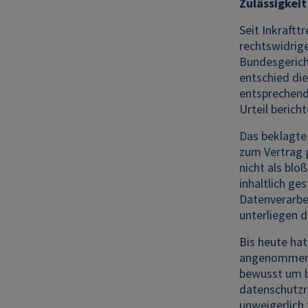
Zulässigkei
Seit Inkraftt
rechtswidrig
Bundesgerich
entschied di
entsprechend
Urteil berich
Das beklagte
zum Vertrag 
nicht als blo
inhaltlich ge
Datenverarbe
unterliegen 
Bis heute hat
angenommen w
bewusst um b
datenschutzre
unweigerlich