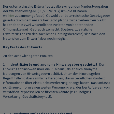
Der österreichische Entwurf setzt alle zwingenden Mindestvorgaben
der Whistleblowing-RL (EU/2019/1937) um (die RL haben
wir
hier
zusammengefasst). Obwohl der österreichische Gesetzgeber
grundsätzlich dem Ansatz kein gold plating zu betreiben treu bleibt,
hat er aber in zwei wesentlichen Punkten von bestehenden
Öffnungsklauseln Gebrauch gemacht. Spätere, zusätzliche
Erweiterungen (zB des sachlichen Geltungsbereichs) sind nach den
Materialen zum Entwurf aber noch möglich.
Key Facts des Entwurfs
Zu den acht wichtigsten Punkten:
1.
Identifizierte und anonyme Hinweisgeber geschützt:
Der
Entwurf geht insoweit über die RL hinaus, als er auch anonyme
Meldungen von Hinweisgebern schützt. Unter den Hinweisgeber-
Begriff fallen dabei sämtliche Personen, die im beruflichen Kontext
Informationen über eine Rechtsverletzung erlangt haben. Das umfasst
richtlinienkonform einen weiten Personenkreis, der bei Aufzeigen von
Verstößen Repressalien befürchten könnte (zB Kündigung,
Versetzung, Geschäftsboykott).
2.
Ausweitung auf nationales Recht und