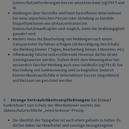
Datenschutzanforderungen besser umsetzen kann (vgl Pkt 5 und
6).
Meldungen über Verstöße sind beim betroffenen Unternehmen
bei einer unparteiischen Person oder Abteilung zu bündeln.
Doppelfunktionen wie zB Konzentration bei
Datenschutzbeauftragten sind möglich, wenn die Unabhängigkeit
gewahrt wird.
Weiters muss die Bearbeitung von Meldungen nach einem
transparenten Verfahren erfolgen (zB Bestätigung des Erhalts
der Meldung binnen 7 Tagen, Bearbeitung binnen 3 Monaten, etc).
Offenkundig falsche und irreführende Hinweise dürfen direkt
zurückgewiesen werden. Zudem droht dem Hinweisgeber bei
wissentlich falscher Meldung auch eine Geldbuße (vgl Pkt 8). Die
Klarstellung und Sanktionierung sind zu begrüßen. Dadurch
können Missbrauchsfälle in Unternehmen besser eingedämmt
und Ressourcen geschont werden.
5.
Strenge Vertraulichkeitsverpflichtungen:
Der Entwurf
konkretisiert zum Schutz der Whistleblower weiters das
datenschutzrechtliche „need-to-know“-Prinzip.
Die Identität der Tippgeber ist auch intern geheim zu halten. Es
dürfen daher nur Mitarbeiter und sonstige hinzugezogene