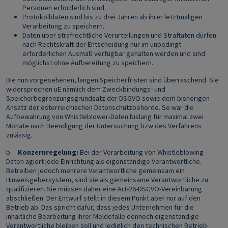
Personen erforderlich sind.
Protokolldaten sind bis zu drei Jahren ab ihrer letztmaligen
Verarbeitung zu speichern.
Daten über strafrechtliche Verurteilungen und Straftaten dürfen
nach Rechtskraft der Entscheidung nur im unbedingt
erforderlichen Ausmaß verfügbar gehalten werden und sind
möglichst ohne Aufbereitung zu speichern.
Die nun vorgesehenen, langen Speicherfristen sind überraschend. Sie
widersprechen uE nämlich dem Zweckbindungs- und
Speicherbegrenzungsgrundsatz der DSGVO sowie dem bisherigen
Ansatz der österreichischen Datenschutzbehörde. So war die
Aufbewahrung von Whistleblower-Daten bislang für maximal zwei
Monate nach Beendigung der Untersuchung bzw des Verfahrens
zulässig.
b.
Konzernregelung:
Bei der Verarbeitung von Whistleblowing-
Daten agiert jede Einrichtung als eigenständige Verantwortliche.
Betreiben jedoch mehrere Verantwortliche gemeinsam ein
Hinweisgebersystem, sind sie als gemeinsame Verantwortliche zu
qualifizieren. Sie müssen daher eine Art-26-DSGVO-Vereinbarung
abschließen. Der Entwurf stellt in diesem Punkt aber nur auf den
Betrieb ab. Das spricht dafür, dass jedes Unternehmen für die
inhaltliche Bearbeitung ihrer Meldefälle dennoch eigenständige
Verantwortliche bleiben soll und lediglich den technischen Betrieb