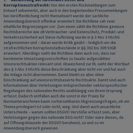
Korruptionsstrafrecht:
Von den ersten Rückmeldungen zum
Entwurf unbemerkt, aber auch in den begleitenden Pressemeldungen
bei Veröffentlichung nicht thematisiert wurde der sachliche
Anwendungsbereich offenbar erweitert: Die Richtlinie sah zwei
inhaltliche Begrenzungen vor: Zum einen zählt die Richtlinie gewisse
Rechtsbereiche wie zB Verbraucher- und Datenschutz, Produkt- und
Verkehrssicherheit auf. Diese Auflistung wurde in § 3 Abs 3 HSchG
aufgenommen und – daran wurde Kritik geübt – lediglich um die
strafrechtlichen Korruptionstatbestände in §§ 302 bis 309 StGB
erweitert. Allerdings sieht die Richtlinie dann auch vor, dass nur
bestimmte Umsetzungsvorschriften zu taxativ aufgezählten
Unionsrechtsakten relevant sind. Abweichend zur RL sieht der Wortlaut
des § 3 Abs 3 HSchG diese Beschränkung aber nicht vor und hat auch
die Anlage nicht übernommen. Damit bleibt es aber ohne
Einschränkung auf unionsrechtsbasierte Rechtsakte. Damit sind auch
Informationen über Verletzungen entsprechender sektorspezifischer
Regelungen des nationalen Rechts unabhängig von ihrem Ursprung
erfasst. Dadurch entfallen auch die sonst in der Praxis für
Normunterworfenen kaum vorhersehbaren Abgrenzungsfragen, ob ein
Thema privilegiert ist oder nicht, weg. Und damit auch unsachliche
Unterschiede – warum sollten DSGVO Verstöße erfasst sein, aber
Verletzungen gegen das nationale DSG nicht? Oder wäre dieses, da
auf Öffnungsklauseln der DSGVO beruhend, so und so im
Anwendungsbereich gewesen.