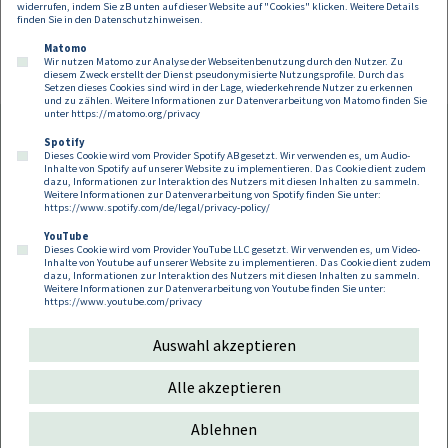
widerrufen, indem Sie zB unten auf dieser Website auf "Cookies" klicken. Weitere Details
finden Sie in den
Datenschutzhinweisen
.
Matomo
Wir nutzen Matomo zur Analyse der Webseitenbenutzung durch den Nutzer. Zu
diesem Zweck erstellt der Dienst pseudonymisierte Nutzungsprofile. Durch das
Setzen dieses Cookies sind wird in der Lage, wiederkehrende Nutzer zu erkennen
und zu zählen. Weitere Informationen zur Datenverarbeitung von Matomo finden Sie
unter
https://matomo.org/privacy
Spotify
Dieses Cookie wird vom Provider Spotify AB gesetzt. Wir verwenden es, um Audio-
Footer
Inhalte von Spotify auf unserer Website zu implementieren. Das Cookie dient zudem
Kontakt
Datenschutz
Impressum
dazu, Informationen zur Interaktion des Nutzers mit diesen Inhalten zu sammeln.
Weitere Informationen zur Datenverarbeitung von Spotify finden Sie unter:
Compliance
Cookies
https://www.spotify.com/de/legal/privacy-policy/
YouTube
Dieses Cookie wird vom Provider YouTube LLC gesetzt. Wir verwenden es, um Video-
Follow us on:
Inhalte von Youtube auf unserer Website zu implementieren. Das Cookie dient zudem
dazu, Informationen zur Interaktion des Nutzers mit diesen Inhalten zu sammeln.
Weitere Informationen zur Datenverarbeitung von Youtube finden Sie unter:
https://www.youtube.com/privacy
Auswahl akzeptieren
Copyright 2026
Alle akzeptieren
Ablehnen