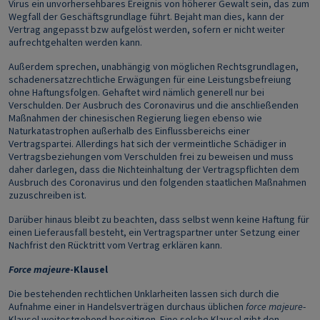
Virus ein unvorhersehbares Ereignis von höherer Gewalt sein, das zum
Wegfall der Geschäftsgrundlage führt. Bejaht man dies, kann der
Vertrag angepasst bzw aufgelöst werden, sofern er nicht weiter
aufrechtgehalten werden kann.
Außerdem sprechen, unabhängig von möglichen Rechtsgrundlagen,
schadenersatzrechtliche Erwägungen für eine Leistungsbefreiung
ohne Haftungsfolgen. Gehaftet wird nämlich generell nur bei
Verschulden. Der Ausbruch des Coronavirus und die anschließenden
Maßnahmen der chinesischen Regierung liegen ebenso wie
Naturkatastrophen außerhalb des Einflussbereichs einer
Vertragspartei. Allerdings hat sich der vermeintliche Schädiger in
Vertragsbeziehungen vom Verschulden frei zu beweisen und muss
daher darlegen, dass die Nichteinhaltung der Vertragspflichten dem
Ausbruch des Coronavirus und den folgenden staatlichen Maßnahmen
zuzuschreiben ist.
Darüber hinaus bleibt zu beachten, dass selbst wenn keine Haftung für
einen Lieferausfall besteht, ein Vertragspartner unter Setzung einer
Nachfrist den Rücktritt vom Vertrag erklären kann.
Force majeure
-Klausel
Die bestehenden rechtlichen Unklarheiten lassen sich durch die
Aufnahme einer in Handelsverträgen durchaus üblichen
force majeure
-
Klausel weitestgehend beseitigen. Eine solche Klausel gibt den