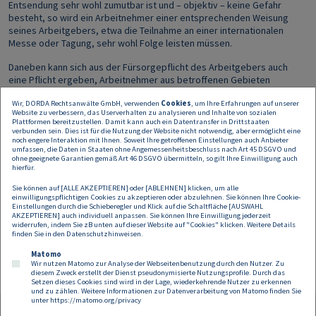
Entsendung sehr wohl zumutbar ist und – objektiv – keine Gefahr
besteht, so wird ein Arbeitnehmer einer entsprechenden Weisung
seines Arbeitgebers, etwa die Teilnahme an einer internationalen
Messe oder Tagung, sehr wohl Folge leisten müssen.
Daneben kann sich aus der Fürsorgepflicht des Arbeitgebers auch
eine Pflicht ergeben, Arbeitnehmer aus betroffenen Gebieten
zurückzuholen. Anderes gilt nur dann, wenn der Aufenthalt des
Wir, DORDA Rechtsanwälte GmbH, verwenden
Cookies
, um Ihre Erfahrungen auf unserer
Arbeitnehmers ausschließlich auf private Gründe zurückzuführen ist.
Website zu verbessern, das Userverhalten zu analysieren und Inhalte von sozialen
Sitzt ein Arbeitnehmer in einem solchen Fall etwa an einem unter
Plattformen bereitzustellen. Damit kann auch ein Datentransfer in Drittstaaten
Quarantäne gestellten Ort fest und ist daher an seiner Arbeitsleistung
verbunden sein. Dies ist für die Nutzung der Website nicht notwendig, aber ermöglicht eine
noch engere Interaktion mit Ihnen. Soweit Ihre getroffenen Einstellungen auch Anbieter
verhindert, so behält er seinen Anspruch auf das Entgelt aber
umfassen, die Daten in Staaten ohne Angemessenheitsbeschluss nach Art 45 DSGVO und
jedenfalls für bestimmte (verhältnismäßig kurze) Zeit.
ohne geeignete Garantien gemäß Art 46 DSGVO übermitteln, so gilt Ihre Einwilligung auch
hierfür.
Unterbleibt die Arbeitsleistung, weil ein Arbeitnehmer an COVID-19
Sie können auf [ALLE AKZEPTIEREN] oder [ABLEHNEN] klicken, um alle
erkrankt ist und leistete der Arbeitgeber seiner Pflicht zur
einwilligungspflichtigen Cookies zu akzeptieren oder abzulehnen. Sie können Ihre Cookie-
Entgeltfortzahlung bereits Folge, so kann er auf Basis des
Einstellungen durch die Schieberegler und Klick auf die Schaltfläche [AUSWAHL
AKZEPTIEREN] auch individuell anpassen. Sie können Ihre Einwilligung jederzeit
Epidemiegesetzes unter Umständen einen Kostenersatz vom Bund
widerrufen, indem Sie zB unten auf dieser Website auf "Cookies" klicken. Weitere Details
beantragen.
finden Sie in den
Datenschutzhinweisen
.
Matomo
Wir nutzen Matomo zur Analyse der Webseitenbenutzung durch den Nutzer. Zu
diesem Zweck erstellt der Dienst pseudonymisierte Nutzungsprofile. Durch das
Setzen dieses Cookies sind wird in der Lage, wiederkehrende Nutzer zu erkennen
und zu zählen. Weitere Informationen zur Datenverarbeitung von Matomo finden Sie
unter
https://matomo.org/privacy