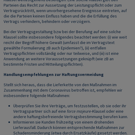
Parteien das Recht zur Aussetzung der Leistungspflicht oder zum
Vertragsrücktritt, wenn unvorhergesehene Ereignisse eintreten, auf
die die Parteien keinen Einfluss haben und die die Erfüllung des
Vertrags verhindern, behindern oder verzögern.
Bei der Vertragsgestaltung bzw bei der Berufung auf eine solche
Klausel sollte insbesondere folgendes beachtet werden: (i) wie weit
reicht der Begriff höhere Gewalt (umfasst die im Vertragstext
gewählte Formulierung zB auch Epidemien?), (ii) entfallen
Vertragspflichten vollständig oder nur teilweise, und (iii) ist eine
Anwendung an weitere Voraussetzungen geknüpft (wie zB an
bestimmte Fristen und Mitteilungspflichten).
Handlungsempfehlungen zur Haftungsvermeidung
Stellt sich heraus, dass die Lieferkette von den Maßnahmen im
Zusammenhang mit dem Coronavirus betroffen ist, empfehlen wir
insbesondere folgende Maßnahmen:
Überprüfen Sie ihre Verträge, um festzustellen, ob sie oder ihr
Vertragspartner sich auf eine
force majeure
-Klausel oder eine
andere haftungsbefreiende Vertragsbestimmung berufen kann.
Informieren sie Kunden frühzeitig von einem drohenden
Lieferausfall. Dadurch können entsprechende Maßnahmen zur
Schadensminderung (etwa durch Ersatzkäufe) gesetzt werden.